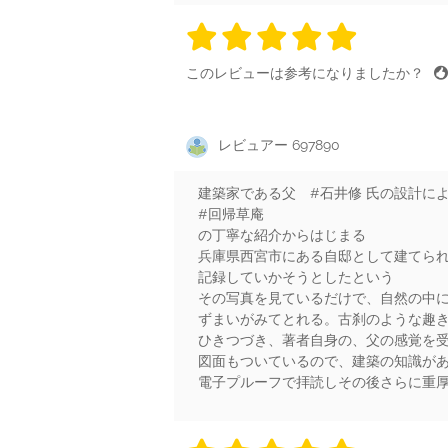
5 stars
5 stars
5 stars
5 stars
5 sta
このレビューは参考になりましたか？
レビュアー 697890
建築家である父 #石井修 氏の設計に
#回帰草庵
の丁寧な紹介からはじまる
兵庫県西宮市にある自邸として建てら
記録していかそうとしたという
その写真を見ているだけで、自然の中
ずまいがみてとれる。古刹のような趣
ひきつづき、著者自身の、父の感覚を
図面もついているので、建築の知識が
電子プルーフで拝読しその後さらに重