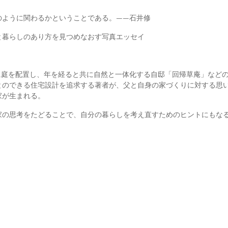
のように関わるかということである。――石井修
と暮らしのあり方を見つめなおす写真エッセイ
に庭を配置し、年を経ると共に自然と一体化する自邸「回帰草庵」など
とのできる住宅設計を追求する著者が、父と自身の家づくりに対する思
家が生まれる。
家の思考をたどることで、自分の暮らしを考え直すためのヒントにもな