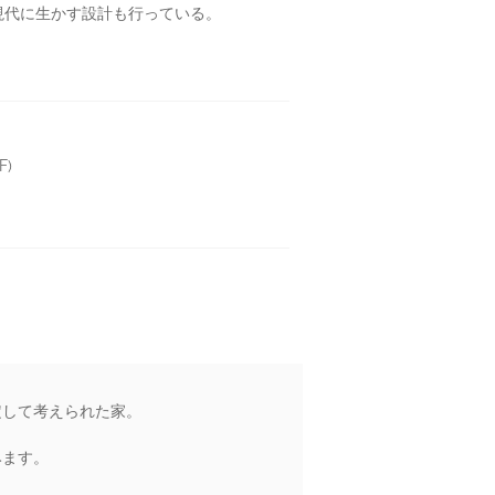
現代に生かす設計も行っている。
F)
定して考えられた家。
みます。