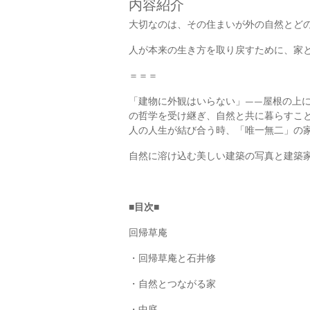
内容紹介
大切なのは、その住まいが外の自然とど
人が本来の生き方を取り戻すために、家
＝＝＝
「建物に外観はいらない」――屋根の上
の哲学を受け継ぎ、自然と共に暮らすこ
人の人生が結び合う時、「唯一無二」の
自然に溶け込む美しい建築の写真と建築
■目次■
回帰草庵
・回帰草庵と石井修
・自然とつながる家
・中庭