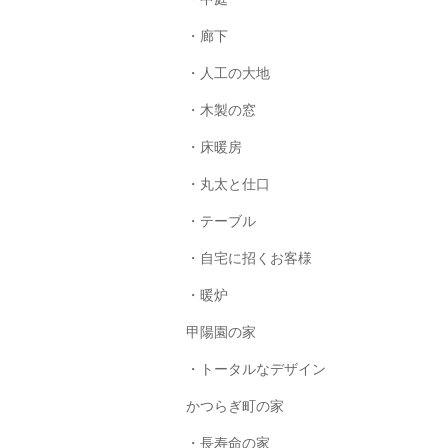
・廊下
・人工の大地
・木製の窓
・床暖房
・丸太と仕口
・テーブル
・自宅に招くお客様
・暖炉
甲陽園の家
・トータルなデザイン
かつらぎ町の家
・長寿命の家