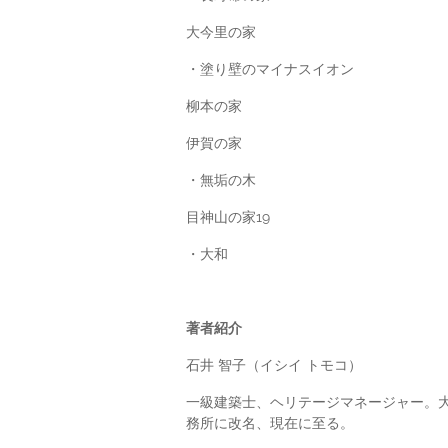
大今里の家
・塗り壁のマイナスイオン
柳本の家
伊賀の家
・無垢の木
目神山の家19
・大和
著者紹介
石井 智子（イシイ トモコ）
一級建築士、ヘリテージマネージャー。大
務所に改名、現在に至る。