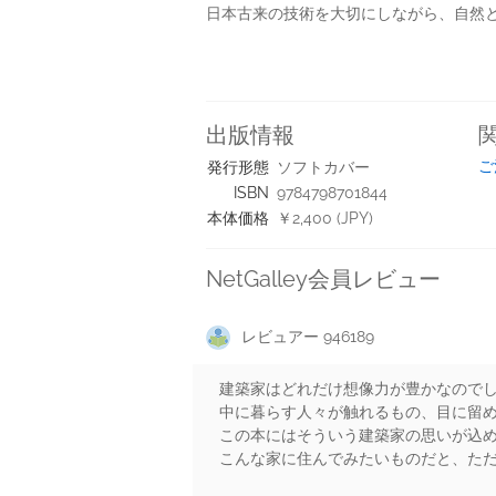
日本古来の技術を大切にしながら、自然
出版情報
ご
発行形態
ソフトカバー
ISBN
9784798701844
本体価格
￥2,400 (JPY)
NetGalley会員レビュー
レビュアー 946189
建築家はどれだけ想像力が豊かなので
中に暮らす人々が触れるもの、目に留
この本にはそういう建築家の思いが込
こんな家に住んでみたいものだと、た