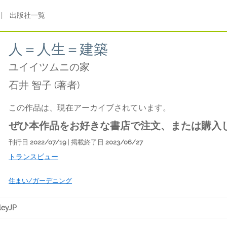
|
出版社一覧
人＝人生＝建築
ユイイツムニの家
石井 智子
(著者)
この作品は、現在アーカイブされています。
ぜひ本作品をお好きな書店で注文、または購入
刊行日
2022/07/19
| 掲載終了日
2023/06/27
トランスビュー
住まい/ガーデニング
eyJP