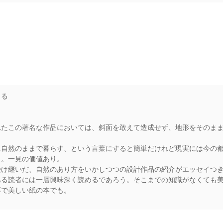
rs
よる
れたこの著名な作品においては、斜面を敢えて造成せず、地形をそのま
に自然のままで暮らす、という言葉にすると簡単だけれど現実には今の
き。一見の価値あり。
受け継いだ、自然のあり方をいかしつつの設計作品の紹介がエッセイつ
ある読者には一層興味深く読めるであろう。そこまでの知識がなくても
厚で美しい紙の本でも。