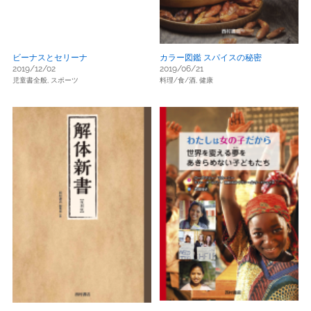
ビーナスとセリーナ
カラー図鑑 スパイスの秘密
2019/12/02
2019/06/21
児童書全般,
スポーツ
料理/食/酒,
健康