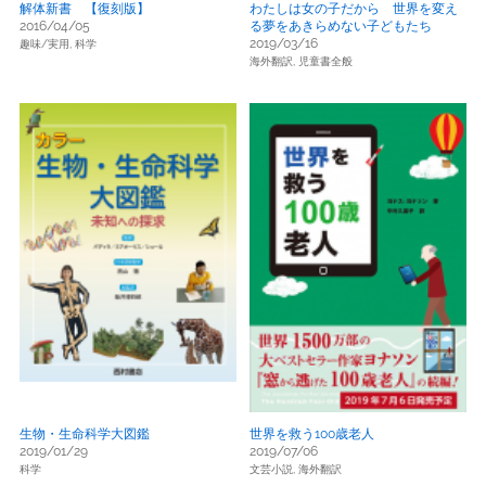
解体新書 【復刻版】
わたしは女の子だから 世界を変え
2016/04/05
る夢をあきらめない子どもたち
2019/03/16
趣味/実用,
科学
海外翻訳,
児童書全般
生物・生命科学大図鑑
世界を救う100歳老人
2019/01/29
2019/07/06
科学
文芸小説,
海外翻訳