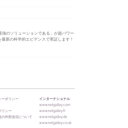
最強のソリューションである」が超パワー
ンを最新の科学的エビデンスで実証します！
インターナショナル
シーポリシー
www.netgalley.com
ポリシー
www.netgalley.fr
報の外部送信について
www.netgalley.de
www.netgalley.co.uk