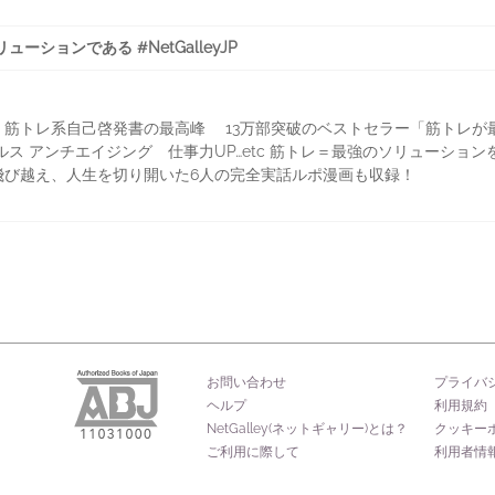
ーションである #NetGalleyJP
 筋トレ系自己啓発書の最高峰 13万部突破のベストセラー「筋トレが
ス アンチエイジング 仕事力UP…etc 筋トレ＝最強のソリューショ
飛び越え、人生を切り開いた6人の完全実話ルポ漫画も収録！
お問い合わせ
プライバ
ヘルプ
利用規約
NetGalley(ネットギャリー)とは？
クッキー
ご利用に際して
利用者情