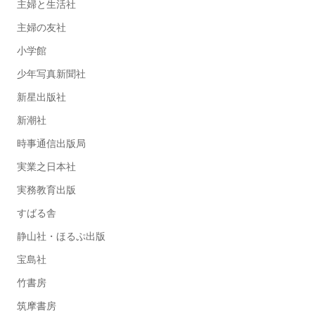
主婦と生活社
主婦の友社
小学館
少年写真新聞社
新星出版社
新潮社
時事通信出版局
実業之日本社
実務教育出版
すばる舎
静山社・ほるぷ出版
宝島社
竹書房
筑摩書房