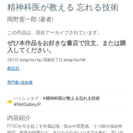
精神科医が教える 忘れる技術
岡野憲一郎
(著者)
この作品は、現在アーカイブされています。
ぜひ本作品をお好きな書店で注文、または購
入してください。
刊行日
2019/01/15
| 掲載終了日
2019/02/06
創元社
専門書/技術書
ハッシュタグ：
#精神科医が教える忘れる技術
#NetGalleyJP
内容紹介
PTSDを引き起こす外傷記憶、恨みや罪悪感、うつ病や強迫神
経症、依存や中毒など、あなたの心をいつまでも蝕む、思い出