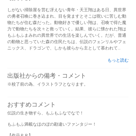
しがない掃除屋を営む冴えない青年・天王翔はある日、異世界
の勇者召喚に巻き込まれ、目を覚ますとそこは呪いに苦しむ動
物たちが住む森だった。動物好きで優しい翔は、召喚で得た魔
力で動物たちを次々と救っていく。結果、彼らに懐かれた翔は
もふもふまみれの異世界での生活を楽しんでいく。だが、普通
の動物と思っていた森の住民たちは、伝説のフェンリルやフェ
ニックス、ドラゴンで、しかも彼らから主として慕われて...
もっと読む
出版社からの備考・コメント
※校了前の為、イラストラフとなります。
おすすめコメント
伝説の生き物すら、もふもふなでなで！
もふもふ満載なほのぼの勘違いファンタジー！
【作品ＰＲ】