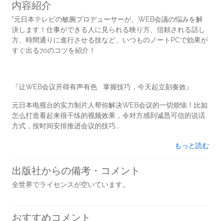
内容紹介
"元日本テレビの敏腕プロデューサーが、WEB会議の悩みを解
決します！仕事ができる人に見られる映り方、信頼される話し
方、時間通りに進行させる技など、いつものノートPCで効果が
すぐ出る70のコツを紹介！
『让WEB会议开得有声有色 掌握技巧，今天起立刻奏效』
元日本电视台的实力制片人帮你解决WEB会议的一切烦恼！比如
怎么打造看起来很干练的视频效果，令对方感到诚恳可信的说话
方式，按时间安排推进会议的技巧...
もっと読む
出版社からの備考・コメント
全世界でライセンスが空いています。
おすすめコメント