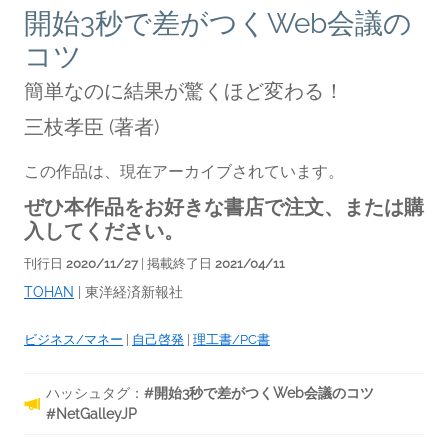
開始3秒で差がつくWeb会議の
コツ
簡単なのに結果が驚くほど変わる！
三枝孝臣
(著者)
この作品は、現在アーカイブされています。
ぜひ本作品をお好きな書店で注文、または購
入してください。
刊行日
2020/11/27
| 掲載終了日
2021/04/11
TOHAN
|
東洋経済新報社
ビジネス/マネー
|
自己啓発
|
理工書/PC書
ハッシュタグ：
#開始3秒で差がつくWeb会議のコツ
#NetGalleyJP