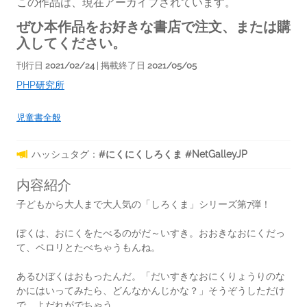
この作品は、現在アーカイブされています。
ぜひ本作品をお好きな書店で注文、または購
入してください。
刊行日
2021/02/24
| 掲載終了日
2021/05/05
PHP研究所
児童書全般
ハッシュタグ：
#にくにくしろくま #NetGalleyJP
内容紹介
子どもから大人まで大人気の「しろくま」シリーズ第7弾！
ぼくは、おにくをたべるのがだ～いすき。おおきなおにくだっ
て、ペロリとたべちゃうもんね。
あるひぼくはおもったんだ。「だいすきなおにくりょうりのな
かにはいってみたら、どんなかんじかな？」そうぞうしただけ
で、よだれがでちゃう。