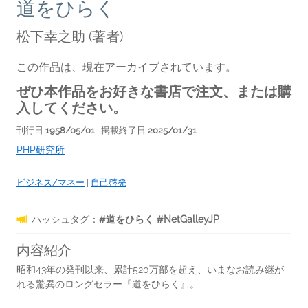
道をひらく
松下幸之助
(著者)
この作品は、現在アーカイブされています。
ぜひ本作品をお好きな書店で注文、または購
入してください。
刊行日
1958/05/01
| 掲載終了日
2025/01/31
PHP研究所
ビジネス/マネー
|
自己啓発
ハッシュタグ：
#道をひらく #NetGalleyJP
内容紹介
昭和43年の発刊以来、累計520万部を超え、いまなお読み継が
れる驚異のロングセラー『道をひらく』。