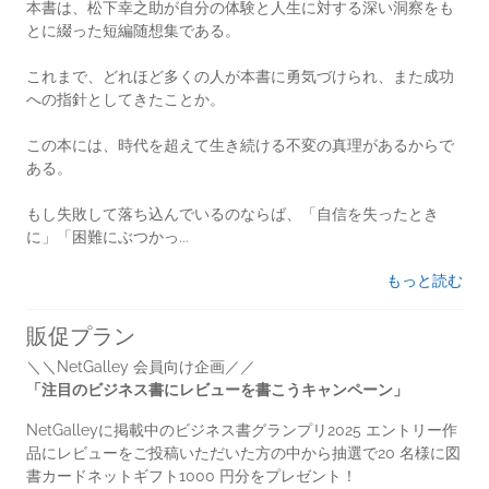
本書は、松下幸之助が自分の体験と人生に対する深い洞察をも
とに綴った短編随想集である。
これまで、どれほど多くの人が本書に勇気づけられ、また成功
への指針としてきたことか。
この本には、時代を超えて生き続ける不変の真理があるからで
ある。
もし失敗して落ち込んでいるのならば、「自信を失ったとき
に」「困難にぶつかっ...
もっと読む
販促プラン
＼＼NetGalley 会員向け企画／／
「注目のビジネス書にレビューを書こうキャンペーン」
NetGalleyに掲載中のビジネス書グランプリ2025 エントリー作
品にレビューをご投稿いただいた方の中から抽選で20 名様に図
書カードネットギフト1000 円分をプレゼント！