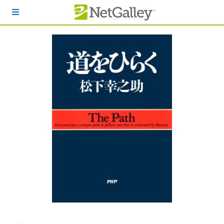
本文へスキップ