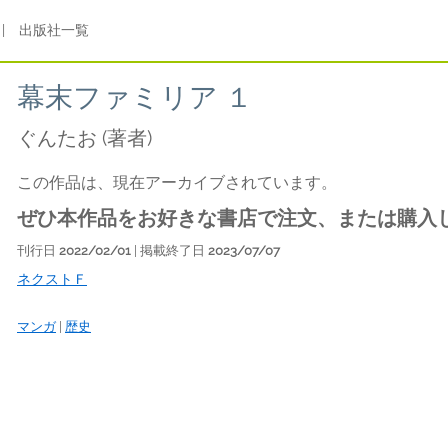
|
出版社一覧
幕末ファミリア １
ぐんたお
(著者)
この作品は、現在アーカイブされています。
ぜひ本作品をお好きな書店で注文、または購入
刊行日
2022/02/01
| 掲載終了日
2023/07/07
ネクストＦ
マンガ
|
歴史