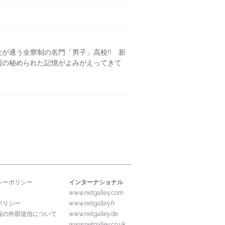
が通う全寮制の名門「男子」高校!! 新
雨の秘められた記憶がよみがえってきて
インターナショナル
シーポリシー
www.netgalley.com
ポリシー
www.netgalley.fr
報の外部送信について
www.netgalley.de
www.netgalley.co.uk