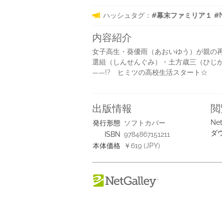
ハッシュタグ：
#幕末ファミリア１ #Net
内容紹介
女子高生・葵優雨（あおいゆう）が親の再
選組（しんせんぐみ）・土方歳三（ひじ
――!? ヒミツの高校生活スタート☆
出版情報
閲
Net
発行形態
ソフトカバー
ダ
ISBN
9784867151211
本体価格
￥619 (JPY)