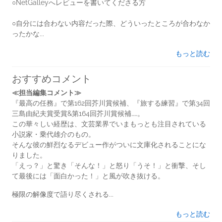
○NetGalleyへレビューを書いてくださる方
○自分には合わない内容だった際、どういったところが合わなか
ったかな...
もっと読む
おすすめコメント
≪担当編集コメント≫
『最高の任務』で第162回芥川賞候補、『旅する練習』で第34回
三島由紀夫賞受賞&第164回芥川賞候補……。
この華々しい経歴は、文芸業界でいまもっとも注目されている
小説家・乗代雄介のもの。
そんな彼の鮮烈なるデビュー作がついに文庫化されることにな
りました。
「えっ？」と驚き「そんな！」と怒り「うそ！」と衝撃、そし
て最後には「面白かった！」と風が吹き抜ける。
極限の解像度で語り尽くされる...
もっと読む