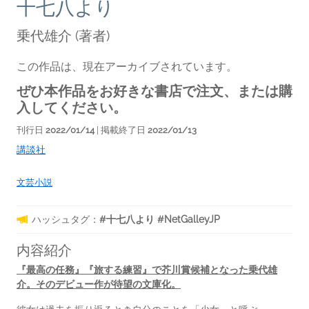
十七八より
乗代雄介
(著者)
この作品は、現在アーカイブされています。
ぜひ本作品をお好きな書店で注文、または購
入してください。
刊行日
2022/01/14
| 掲載終了日
2022/01/13
講談社
文芸小説
ハッシュタグ：
#十七八より #NetGalleyJP
内容紹介
『最高の任務』『旅する練習』で芥川賞候補となった乗代雄
介。そのデビュー作が待望の文庫化。