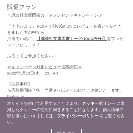
販促プラン
＼講談社文庫図書カードプレゼントキャンペーン／
『十七八より』を読んでNetGalleyにレビューを書いていただ
きました方の中から、
抽選で10名に、
【講談社文庫図書カード(1000円分)】
をプレゼ
ントいたします！
ふるってご参加ください！
≪キャンペーン対象レビュー投稿締切≫
2022年1月13日(木) 23：59
【注意事項】
※応募期間終了後、当選者へはメールにてご連絡いたします。
NetGalle...
本サイトを続けて利用することにより、
クッキーポリシー
に準
もっと読む
拠したクッキーの使用に同意することになります。個人情報の
取り扱いにつきましては、
プライバシーポリシー
をご覧くださ
販促情報
い。