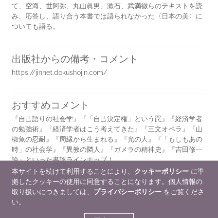
て、空海、世阿弥、丸山眞男、漱石、武満徹らのテキストを読
み、応答し、語り合う本書では語られなかった〈日本の美〉に
ついても語る。
出版社からの備考・コメント
https://jinnet.dokushojin.com/
おすすめコメント
『自己語りの社会学』『「自己決定権」という罠』『経済学者
の勉強術』『経済学者はこう考えてきた』『三文オペラ』『山
椒魚の忍耐』『周縁から生まれる』『光の人』『「もしもあの
時」の社会学』『異教の隣人』『ガメラの精神史』『吉田修一
論』といった書評ラインナップ！
本サイトを続けて利用することにより、
クッキーポリシー
に準
拠したクッキーの使用に同意することになります。個人情報の
販促プラン
取り扱いにつきましては、
プライバシーポリシー
をご覧くださ
https://jinnet.dokushojin.com/
い。