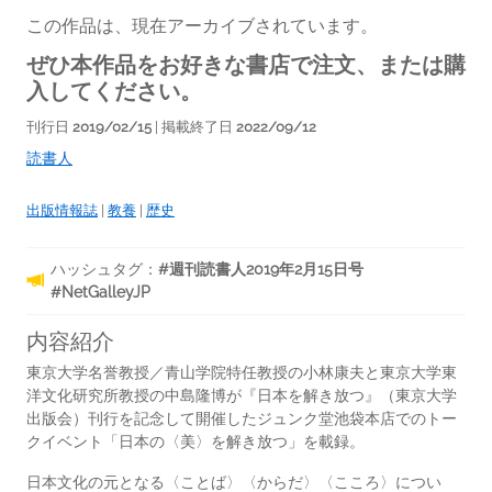
この作品は、現在アーカイブされています。
ぜひ本作品をお好きな書店で注文、または購
入してください。
刊行日
2019/02/15
| 掲載終了日
2022/09/12
読書人
出版情報誌
|
教養
|
歴史
ハッシュタグ：
#週刊読書人2019年2月15日号
#NetGalleyJP
内容紹介
東京大学名誉教授／青山学院特任教授の小林康夫と東京大学東
洋文化研究所教授の中島隆博が『日本を解き放つ』（東京大学
出版会）刊行を記念して開催したジュンク堂池袋本店でのトー
クイベント「日本の〈美〉を解き放つ」を載録。
日本文化の元となる〈ことば〉〈からだ〉〈こころ〉につい