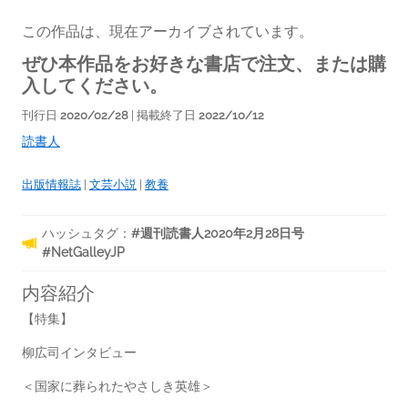
この作品は、現在アーカイブされています。
ぜひ本作品をお好きな書店で注文、または購
入してください。
刊行日
2020/02/28
| 掲載終了日
2022/10/12
読書人
出版情報誌
|
文芸小説
|
教養
ハッシュタグ：
#週刊読書人2020年2月28日号
#NetGalleyJP
内容紹介
【特集】
柳広司インタビュー
＜国家に葬られたやさしき英雄＞