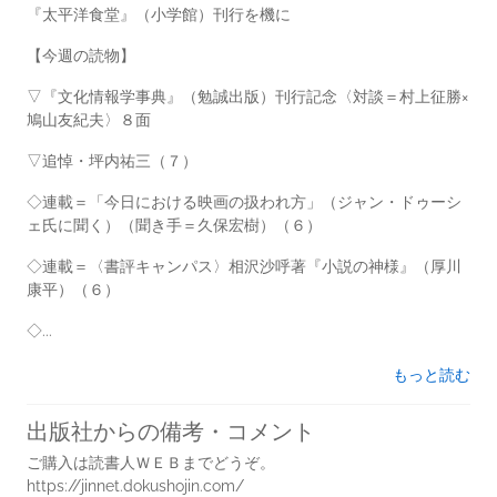
『太平洋食堂』（小学館）刊行を機に
【今週の読物】
▽『文化情報学事典』（勉誠出版）刊行記念〈対談＝村上征勝×
鳩山友紀夫〉８面
▽追悼・坪内祐三（７）
◇連載＝「今日における映画の扱われ方」（ジャン・ドゥーシ
ェ氏に聞く）（聞き手＝久保宏樹）（６）
◇連載＝〈書評キャンパス〉相沢沙呼著『小説の神様』（厚川
康平）（６）
◇...
もっと読む
出版社からの備考・コメント
ご購入は読書人ＷＥＢまでどうぞ。
https://jinnet.dokushojin.com/