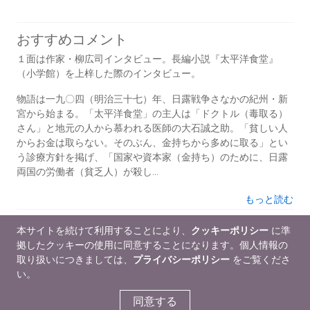
おすすめコメント
１面は作家・柳広司インタビュー。長編小説『太平洋食堂』
（小学館）を上梓した際のインタビュー。
物語は一九〇四（明治三十七）年、日露戦争さなかの紀州・新
宮から始まる。「太平洋食堂」の主人は「ドクトル（毒取る）
さん」と地元の人から慕われる医師の大石誠之助。「貧しい人
からお金は取らない。そのぶん、金持ちから多めに取る」とい
う診療方針を掲げ、「国家や資本家（金持ち）のために、日露
両国の労働者（貧乏人）が殺し...
もっと読む
販促プラン
本サイトを続けて利用することにより、
クッキーポリシー
に準
拠したクッキーの使用に同意することになります。個人情報の
ご購入は読書人ＷＥＢまでどうぞ。
取り扱いにつきましては、
プライバシーポリシー
をご覧くださ
https://jinnet.dokushojin.com/
い。
同意する
販促情報