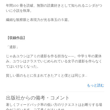
年間100 冊を読破、無類の読書好きとして知られるニシダがつ
いに小説を執筆。
繊細な観察眼と表現力が光る珠玉の５篇。
【収録作品】
「遺影」
じゃあユウシはアミの遺影を作る担当な――。中学１年の夏休
み、ユウシはクラスでいじめられている女子の遺影を作らなく
てはいけなくなった。
貧しい親のもとに生まれてきたアミと僕とは同じタ...
もっと読む
出版社からの備考・コメント
著しくフィードバック率の低い方のリクエストはお断りする場
合がございます。ご了承くださいませ。