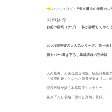
ハッシュタグ：
#天久鷹央の推理カルテ完全
内容紹介
お前の病気（ナゾ）、私が診断してやろ
200万部突破の大人気シリーズ、第一弾
新カバー×書き下ろし掌編収録の完全版!!
天久鷹央。天医会総合病院、統括診断部
「診療困難」となった患者が集まり……
現役医師が描く本格医療ミステリー、こ
書き下ろし掌編「蜜柑と真鶴」収録。