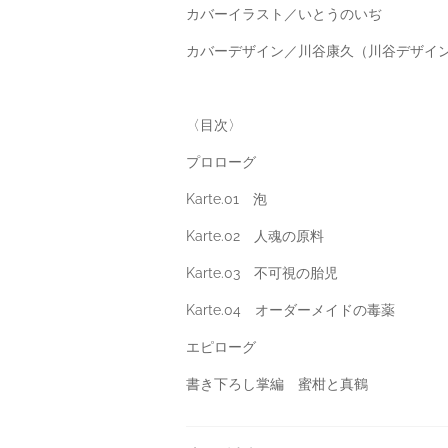
カバーイラスト／いとうのいぢ
カバーデザイン／川谷康久（川谷デザイ
〈目次〉
プロローグ
Karte.01 泡
Karte.02 人魂の原料
Karte.03 不可視の胎児
Karte.04 オーダーメイドの毒薬
エピローグ
書き下ろし掌編 蜜柑と真鶴