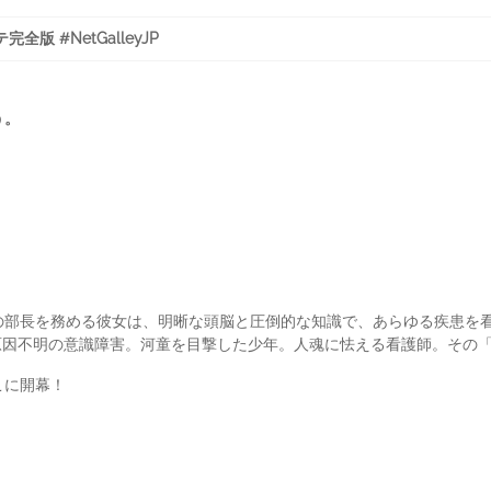
版 #NetGalleyJP
う。
！
の部長を務める彼女は、明晰な頭脳と圧倒的な知識で、あらゆる疾患を
。原因不明の意識障害。河童を目撃した少年。人魂に怯える看護師。そ
こに開幕！