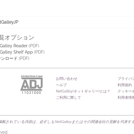
alleyJP
覧オプション
Galley Reader
(PDF)
Galley Shelf App
(PDF)
ウンロード
(PDF)
お問い合わせ
プライバ
ヘルプ
利用規約
NetGalley(ネットギャリー)とは？
クッキー
ご利用に際して
利用者情
載されている内容は、必ずしもNetGalleyまたはその関連会社の見解を代表
rved