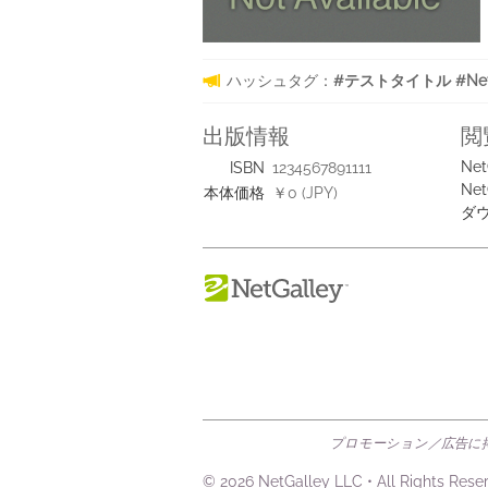
ハッシュタグ：
#テストタイトル #NetG
出版情報
閲
Net
ISBN
1234567891111
Net
本体価格
￥0 (JPY)
ダ
プロモーション／広告に掲
© 2026 NetGalley LLC
•
All Rights Rese