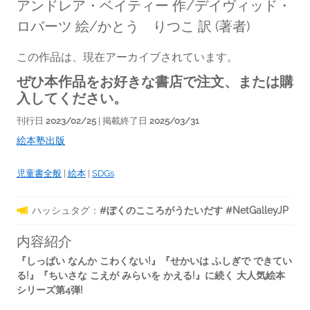
アンドレア・ベイティー 作/デイヴィッド・
ロバーツ 絵/かとう りつこ 訳
(著者)
この作品は、現在アーカイブされています。
ぜひ本作品をお好きな書店で注文、または購
入してください。
刊行日
2023/02/25
| 掲載終了日
2025/03/31
絵本塾出版
児童書全般
|
絵本
|
SDGs
ハッシュタグ：
#ぼくのこころがうたいだす #NetGalleyJP
内容紹介
『しっぱい なんか こわくない!』『せかいは ふしぎで できてい
る!』『ちいさな こえが みらいを かえる!』に続く 大人気絵本
シリーズ第4弾!