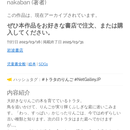
nakaban
(著者)
この作品は、現在アーカイブされています。
ぜひ本作品をお好きな書店で注文、または購
入してください。
刊行日
2023/03/16
| 掲載終了日
2025/03/31
岩波書店
児童書全般
|
絵本
|
SDGs
ハッシュタグ：
#トラタのりんご #NetGalleyJP
内容紹介
大好きなりんごの木を育てているトラタ。
鳥を追いかけて、りんごが実り輝くふしぎな庭に迷いこみま
す。「わっ、すっぱい」かじったりんごは、今ではめずらしい
古い種類と知ります。次の日トラタはまた庭へでかけます
が……。