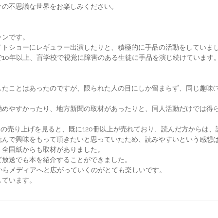
クの不思議な世界をお楽しみください。
ャンです。
イトショーにレギュラー出演したりと、積極的に手品の活動をしていま
10年以上、盲学校で視覚に障害のある生徒に手品を演じ続けています
たことはあったのですが、限られた人の目にしか留まらず、同じ趣味(
勧めやすかったり、地方新聞の取材があったりと、同人活動だけでは得
初月の売り上げを見ると、既に120冊以上が売れており、読んだ方からは
読んで興味をもって頂きたいと思っていたため、読みやすいという感想
、全国紙からも取材がありました。
ビ放送でも本を紹介することができました。
からメディアへと広がっていくのがとても楽しいです。
しています。