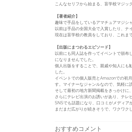
こんなセリフから始まる、盲学校マジッ
【著者紹介】
趣味で手品をしているアマチュアマジシ
以前は手品の全国大会で入賞したり、ナ
現在は盲学校の教員をしており、これまで
【出版にまつわるエピソード】
以前にも同人誌を作ってイベントで頒布し
になりませんでした。
個人出版をすることで、親戚や知人にも
した。
イベントでの個人販売とAmazonでの
す。マイナーなジャンルなので、気軽に
そして最初の地方新聞掲載をきっかけに
さらにテレビ出演のお誘いがあり、テレ
SNSでも話題になり、口コミがメディア
まだまだ広がりが続きそうで、ワクワク
おすすめコメント