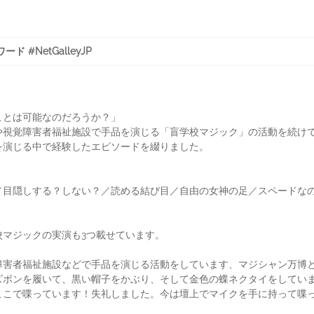
 #NetGalleyJP
ことは可能なのだろうか？」
や視覚障害者福祉施設で手品を演じる「盲学校マジック」の活動を続け
を演じる中で経験したエピソードを綴りました。
／目隠しする？しない？／読める結び目／自由の女神の足／スペードな
校マジックの実演も3つ載せています。
障害者福祉施設などで手品を演じる活動をしています、マジシャン万博
ズボンを履いて、黒い帽子をかぶり、そして金色の蝶ネクタイをしてい
ここで喋っています！失礼しました。今は壇上でマイクを手に持って喋