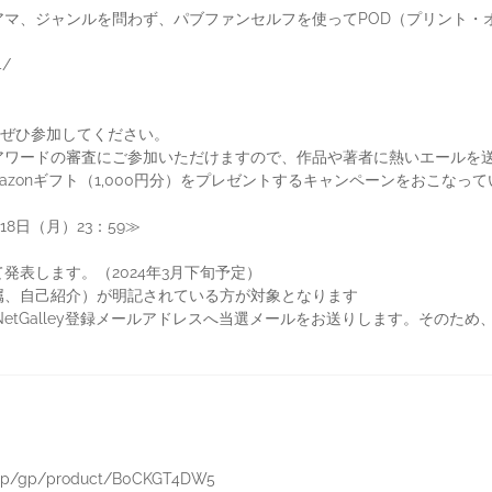
アマ、ジャンルを問わず、パブファンセルフを使ってPOD（プリント・
4/
してぜひ参加してください。
アワードの審査にご参加いただけますので、作品や著者に熱いエールを
azonギフト（1,000円分）をプレゼントするキャンペーンをおこなっ
8日（月）23：59≫
発表します。（2024年3月下旬予定）
属、自己紹介）が明記されている方が対象となります
NetGalley登録メールアドレスへ当選メールをお送りします。そのた
。
jp/gp/product/B0CKGT4DW5