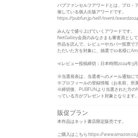
パブファンセルフアワードとは、プロ・
催している個人出版アワードです。
https://pubfun.jp/self/event/award202
みんなで盛り上げていくアワードです。
NetGalley会員のみなさまも審査員と
作品を読んで、レビューやカバー投票で
ただいた方を対象に、抽選で10名様にAm
≪レビュー投稿締切：日本時間2024年3月1
※当選発表は、当選者へのメール通知にて
※プロフィールの登録情報（お名前、所
※締切後、PUBFUNより当選された方の
っている方がプレゼント対象となります
販促プラン
本作品はネット書店限定販売です。
ご購入はこちら:https://www.amazon.co.