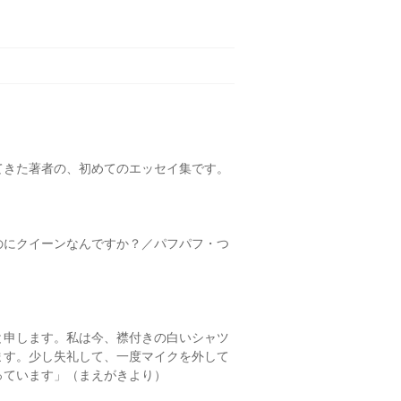
てきた著者の、初めてのエッセイ集です。
のにクイーンなんですか？／パフパフ・つ
と申します。私は今、襟付きの白いシャツ
ます。少し失礼して、一度マイクを外して
っています」（まえがきより）