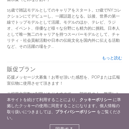
15歳で雑誌モデルとしてのキャリアをスタート。17歳でNYコレ
クションにてデビューし、一躍話題となる。以後、世界の第一
線でトップモデルとして活躍。モデルのほか、テレビ、ラジ
オ、イベント、俳優など様々な分野にも精力的に挑戦。日本人
として唯一無二のキャリアを持つスーパーモデルとして、チャ
リティ・社会貢献活動や日本の伝統文化を国内外に伝える活動
など、その活躍の場をク...
もっと読む
販促プラン
応援メッセージ大募集！お寄せ頂いた感想を、POPまたは広報
宣伝物に使用させて頂きます！
※掲載文字数に制限がありますので、一部抜粋の上、整理した
本サイトを続けて利用することにより、
クッキーポリシー
に準
文面になります。※実名を使用する場合には、事前にご連絡・
拠したクッキーの使用に同意することになります。個人情報の
確認を致します。
取り扱いにつきましては、
プライバシーポリシー
をご覧くださ
《レビュー募集期間》～2024年7月10日午前10時
い。