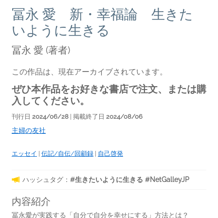
冨永 愛 新・幸福論 生きた
いように生きる
冨永 愛
(著者)
この作品は、現在アーカイブされています。
ぜひ本作品をお好きな書店で注文、または購
入してください。
刊行日
2024/06/28
| 掲載終了日
2024/08/06
主婦の友社
エッセイ
|
伝記/自伝/回顧録
|
自己啓発
ハッシュタグ：
#生きたいように生きる #NetGalleyJP
内容紹介
冨永愛が実践する「自分で自分を幸せにする」方法とは？