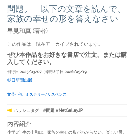
問題。 以下の文章を読んで、
家族の幸せの形を答えなさい
早見和真
(著者)
この作品は、現在アーカイブされています。
ぜひ本作品をお好きな書店で注文、または購
入してください。
刊行日
2025/03/07
| 掲載終了日
2026/05/19
朝日新聞出版
文芸小説
|
ミステリー/サスペンス
ハッシュタグ：
#問題 #NetGalleyJP
内容紹介
小学6年生の十和は、家族の幸せの形がわからない。楽しい母、