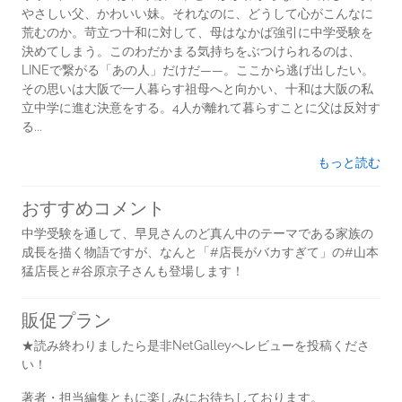
やさしい父、かわいい妹。それなのに、どうして心がこんなに
荒むのか。苛立つ十和に対して、母はなかば強引に中学受験を
決めてしまう。このわだかまる気持ちをぶつけられるのは、
LINEで繋がる「あの人」だけだ――。ここから逃げ出したい。
その思いは大阪で一人暮らす祖母へと向かい、十和は大阪の私
立中学に進む決意をする。4人が離れて暮らすことに父は反対す
る...
もっと読む
おすすめコメント
中学受験を通して、早見さんのど真ん中のテーマである家族の
成長を描く物語ですが、なんと「#店長がバカすぎて」の#山本
猛店長と#谷原京子さんも登場します！
販促プラン
★読み終わりましたら是非NetGalleyへレビューを投稿くださ
い！
著者・担当編集ともに楽しみにお待ちしております。