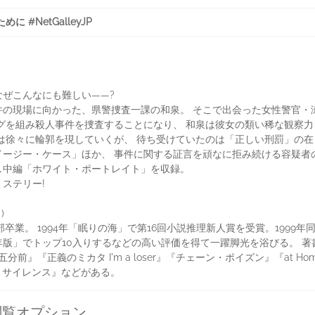
 #NetGalleyJP
ぜこんなにも難しい――?
件の現場に向かった、県警捜査一課の和泉。 そこで出会った女性警官・
グを組み殺人事件を捜査することになり、 和泉は彼女の類い稀な観察
は徐々に輪郭を現していくが、 待ち受けていたのは「正しい刑罰」の在
ージー・ケース」ほか、 事件に関する証言を頑なに拒み続ける容疑者
し中編「ホワイト・ポートレイト」を収録。
ステリー!
)
卒業。 1994年「眠りの海」で第16回小説推理新人賞を受賞。1999年同
0年版」でトップ10入りするなどの高い評価を得て一躍脚光を浴びる。 著書
中の五分前』『正義のミカタ I'm a loser』『チェーン・ポイズン』『at
フター・サイレンス』などがある。
閲覧オプション