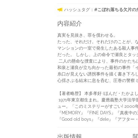
ハッシュタグ：
#こぼれ落ちる欠片のために
内容紹介
真実を見抜き、罪を償わせる。
たった、それだけ。それだけのことが、な
マンションの一室で発生したある殺人事
だった。 しかし、上の命令で瀬良とタッ
二人の懸命な捜査により、事件のかたち
和泉と瀬良が立ち向かった最初の事件「イ
糸口が見えない誘拐事件を描く書き下ろ
心揺さぶる結末に息を呑む、圧巻の警察ミ
【著者略歴】 本多孝好 (ほんだ・たかよし
1971年東京都生まれ。慶應義塾大学法学部
ュー。「このミステリーがすごい! 200
『MEMORY』『FINE DAYS』『真夜
『Good old boys』『dele』『ア
出版情報