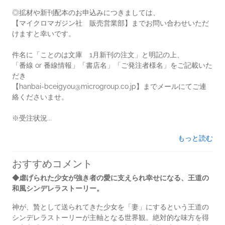
◎拡材や新刊配本のお申込みにつきましては、
【マイクロマガジン社 販売営業部】までお問い合わせいただ
けますと幸いです。
件名に「ことのは文庫 1月新刊の注文」と明記の上、
「番線 or 番線情報」「書店名」「ご発注者様名」をご記載いた
だき
【hanbai-bceigyou@microgroup.co.jp】までメールにてご連
絡くださいませ。
※受注状況...
もっと読む
おすすめコメント
◆虐げられた少女が強き者の愛に支えられ幸せになる、王道の
和風シンデレラストーリー。
神が、贄として送られてきた少女を「妻」にするという王道の
シンデレラストーリーが主軸となる世界観。絶対的な味方を得