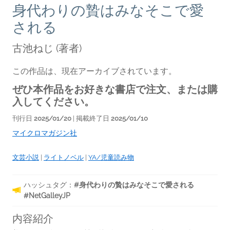
身代わりの贄はみなそこで愛
される
古池ねじ
(著者)
この作品は、現在アーカイブされています。
ぜひ本作品をお好きな書店で注文、または購
入してください。
刊行日
2025/01/20
| 掲載終了日
2025/01/10
マイクロマガジン社
文芸小説
|
ライトノベル
|
YA/児童読み物
ハッシュタグ：
#身代わりの贄はみなそこで愛される
#NetGalleyJP
内容紹介