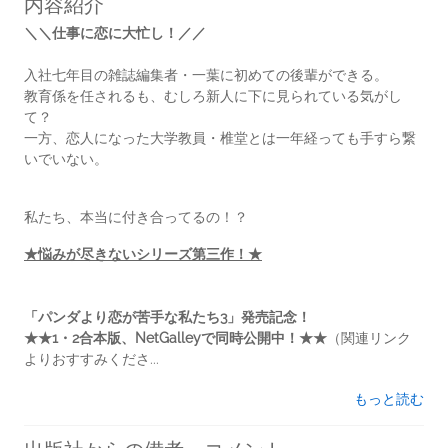
内容紹介
＼＼仕事に恋に大忙し！／／
入社七年目の雑誌編集者・一葉に初めての後輩ができる。
教育係を任されるも、むしろ新人に下に見られている気がし
て？
一方、恋人になった大学教員・椎堂とは一年経っても手すら繋
いでいない。
私たち、本当に付き合ってるの！？
★悩みが尽きないシリーズ第三作！★
「パンダより恋が苦手な私たち3」発売記念！
★★1・2合本版、NetGalleyで同時公開中！★★
（関連リンク
よりおすすみくださ...
もっと読む