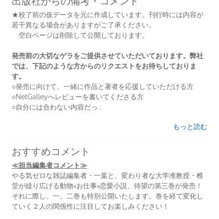
出版社からの備考・コメント
★校了前の仮データを元に作成しています。刊行時には内容が
若干異なる場合がありますがご了承ください。
空白ページは削除して公開しております。
発売前の大切なゲラをご提供させていただいております。弊社
では、下記のような方からのリクエストをお待ちしておりま
す。
○発売に向けて、一緒に作品と著者を応援していただける方
○NetGalleyへレビューを書いてくださる方
○自分には合わない内容だっ...
もっと読む
おすすめコメント
≪担当編集者コメント≫
やる気ゼロな雑誌編集者・一葉と、変わり者な大学准教授・椎
堂が繰り広げる動物×お仕事×恋愛小説、待望の第三巻が発売！
それに際し、一、二巻も特別公開いたします。巻を経て変化し
ていく２人の関係性に注目してお楽しみください！