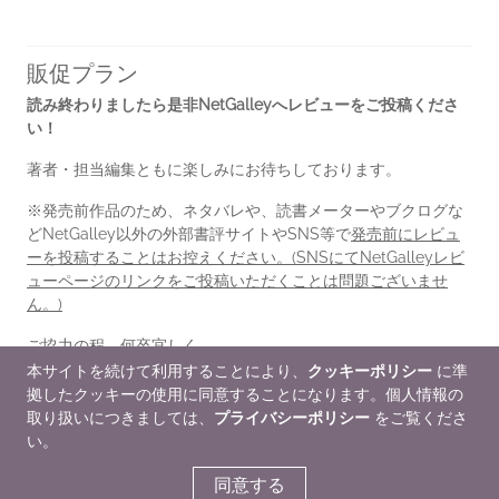
販促プラン
読み終わりましたら是非NetGalleyへレビューをご投稿くださ
い！
著者・担当編集ともに楽しみにお待ちしております。
※発売前作品のため、ネタバレや、読書メーターやブクログな
どNetGalley以外の外部書評サイトやSNS等で
発売前にレビュ
ーを投稿することはお控えください。(SNSにてNetGalleyレビ
ューページのリンクをご投稿いただくことは問題ございませ
ん。)
ご協力の程、何卒宜しく...
本サイトを続けて利用することにより、
クッキーポリシー
に準
もっと読む
拠したクッキーの使用に同意することになります。個人情報の
取り扱いにつきましては、
プライバシーポリシー
をご覧くださ
販促情報
い。
同意する
NetGalley会員レビュー