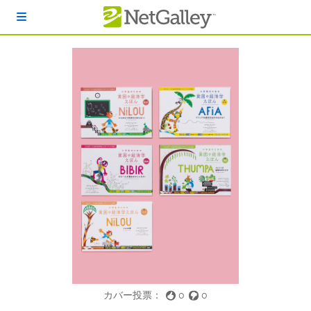
本文へスキップ
カバー投票：
0
0