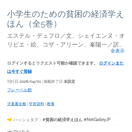
小学生のための貧困の経済学え
ほん（全5巻）
エステル・デュフロ／文、シェイエンヌ・オ
リビエ・絵、コザ・アリーン、峯陽一／訳、
全表示
JICA /監修
(著者)
ログインするとリクエスト可能か確認できます。
ログインまた
は今すぐ登録
刊行日
2026/04/01
| 掲載終了日
未設定
フレーベル館
児童書全般
|
学習資料
|
教養
ハッシュタグ：
#貧困の経済学えほん #NetGalleyJP