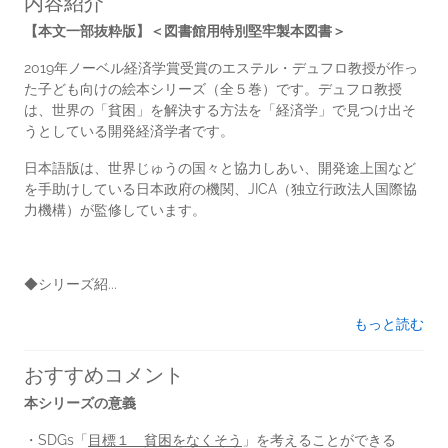
内容紹介
【本文一部抜粋版】＜図書館用特別堅牢製本図書＞
2019年ノーベル経済学賞受賞のエステル・デュフロ教授が作っ
た子ども向けの絵本シリーズ（全５巻）です。デュフロ教授
は、世界の「貧困」を解決する方法を「経済学」で見つけ出そ
うとしている開発経済学者です。
日本語版は、世界じゅうの国々と協力しあい、開発途上国など
を手助けしている日本政府の機関、JICA（独立行政法人国際協
力機構）が監修しています。
◆シリーズ紹...
もっと読む
おすすめコメント
本シリーズの意義
・SDGs「
目標１ 貧困をなくそう
」を考えることができる