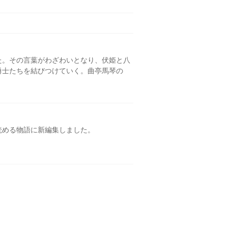
た。その言葉がわざわいとなり、伏姫と八
勇士たちを結びつけていく。曲亭馬琴の
読める物語に新編集しました。