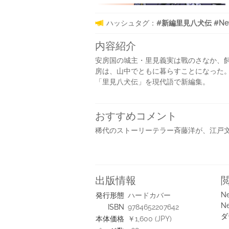
ハッシュタグ：
#新編里見八犬伝 #NetG
内容紹介
安房国の城主・里見義実は戰のさなか、
房は、山中でともに暮らすことになった
「里見八犬伝」を現代語で新編集。
おすすめコメント
稀代のストーリーテラー斉藤洋が、江戸
出版情報
Ne
発行形態
ハードカバー
Ne
ISBN
9784652207642
ダ
本体価格
￥1,600 (JPY)