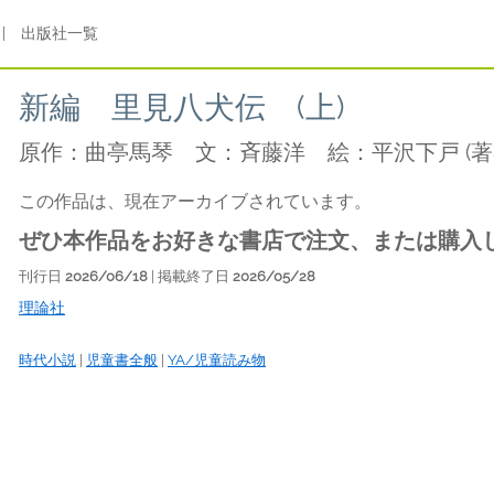
|
出版社一覧
新編 里見八犬伝 (上)
原作：曲亭馬琴 文：斉藤洋 絵：平沢下戸
(著
この作品は、現在アーカイブされています。
ぜひ本作品をお好きな書店で注文、または購入
刊行日
2026/06/18
| 掲載終了日
2026/05/28
理論社
時代小説
|
児童書全般
|
YA/児童読み物