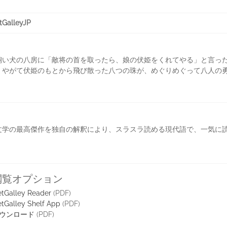
alleyJP
飼い犬の八房に「敵将の首を取ったら、娘の伏姫をくれてやる」と言っ
。やがて伏姫のもとから飛び散った八つの珠が、めぐりめぐって八人の
文学の最高傑作を独自の解釈により、スラスラ読める現代語で、一気に
閲覧オプション
tGalley Reader
(PDF)
tGalley Shelf App
(PDF)
ウンロード
(PDF)