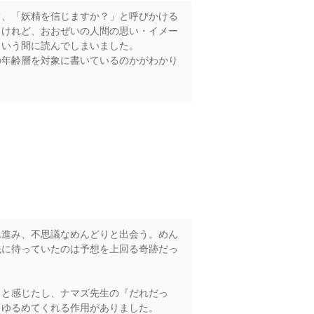
て、「妖精を信じますか？」と呼びかける
るけれど、おおぜいの人間の思い・イメー
という間に読んでしまいました。
の年齢層を対象に書いているのかがわかり
ん進み、不思議なめんどりと出会う。めん
先に待っていたのは予想を上回る奇跡だっ
、と感じたし、ナマズ先生の『だれだっ
をゆるめてくれる作用がありました。