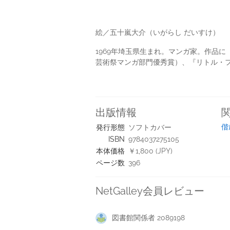
絵／五十嵐大介（いがらし だいすけ）
1969年埼玉県生まれ。マンガ家。作品
芸術祭マンガ部門優秀賞）、『リトル・
出版情報
偕
発行形態
ソフトカバー
ISBN
9784037275105
本体価格
￥1,800 (JPY)
ページ数
396
NetGalley会員レビュー
図書館関係者 2089198