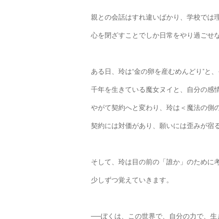
親との会話はすれ違いばかり、学校では
心を閉ざすことでしか日常をやり過ごせ
ある日、玲は“金の卵を産むめんどり”と
千年を生きている魔女ヌイと、自分の感
やがて契約へと変わり、玲は＜魔法の側
契約には対価があり、願いには歪みが宿
そして、玲は目の前の「誰か」のために
少しずつ覚えていきます。
──ぼくは、この世界で、自分の力で、生