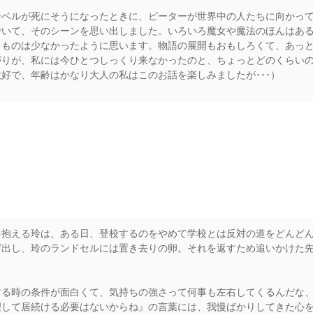
ーベルが死にそうになったときに、ピーターが世界中の人たちに向かっ
でいて、そのシーンを思い出しました。いろいろ魔女や魔法のほんはあ
るものは少なかったように思います。物語の展開もおもしろくて、あっ
がりが、私には今ひとつしっくり来なかったのと、ちょっとどのくらい
好で、年齢はかなり大人の私はこのお話を楽しみましたが･･･）
rs
を抱える玲は、ある日、登校するのをやめて学校とは反対の道をどんど
げ出し、玲のランドセルには置き去りの卵。それを返すため追いかけた
する時の条件が面白くて、気持ちの強さって何事も左右してくるんだな
理して居続ける必要はないからね』の言葉には、我慢ばかりしてきた心