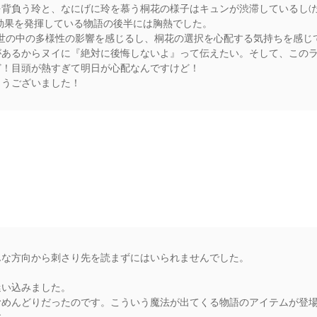
背負う玲と、なにげに玲を慕う桐花の様子はキュンが渋滞しているし(
効果を発揮している物語の後半には胸熱でした。
世の中の多様性の影響を感じるし、桐花の選択を心配する気持ちを感じ
があるからヌイに『絶対に後悔しないよ』って伝えたい。そして、この
ど！目頭が熱すぎて明日が心配なんですけど！
とうございました！
rs
んな方向から刺さり先を読まずにはいられませんでした。
迷い込みました。
むめんどりだったのです。こういう魔法が出てくる物語のアイテムが登