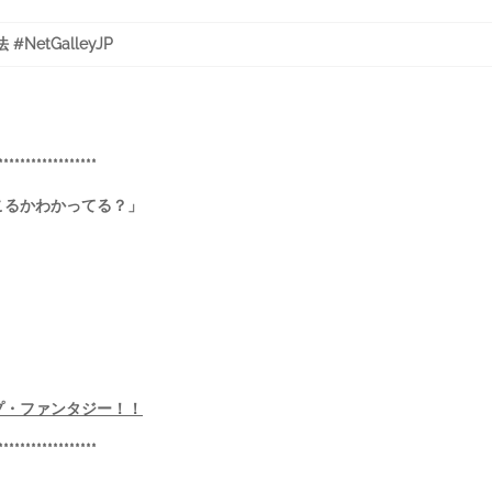
NetGalleyJP
******************
こるかわかってる？」
プ・ファンタジー！！
******************