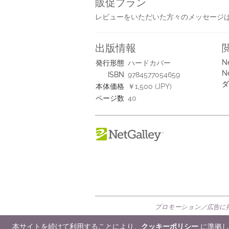
販促プラン
レビューをいただいた方々のメッセージ
出版情報
N
発行形態
ハードカバー
N
ISBN
9784577054659
ダ
本体価格
￥1,500 (JPY)
ページ数
40
プロモーション／広告に掲
© 2026 NetGalley LLC
•
All Rights Rese
本サイトを続けて利用することにより、
クッキーポリシー
に準拠し