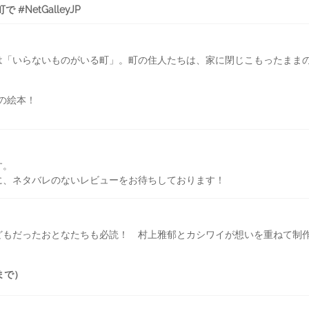
#NetGalleyJP
は「いらないものがいる町」。町の住人たちは、家に閉じこもったまま
の絵本！
す。
に、ネタバレのないレビューをお待ちしております！
どもだったおとなたちも必読！ 村上雅郁とカシワイが想いを重ねて制
まで）