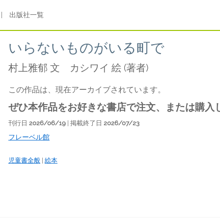
|
出版社一覧
いらないものがいる町で
村上雅郁 文 カシワイ 絵
(著者)
この作品は、現在アーカイブされています。
ぜひ本作品をお好きな書店で注文、または購入
刊行日
2026/06/19
| 掲載終了日
2026/07/23
フレーベル館
児童書全般
|
絵本