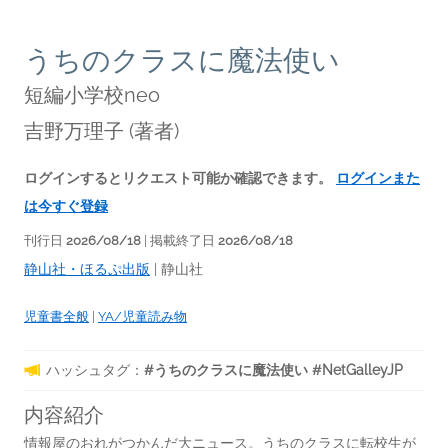
うちのクラスに魔法使い
短編小学校neo
吉野万理子
(著者)
ログインするとリクエスト可能か確認できます。
ログインまた
は今すぐ登録
刊行日
2026/08/18
| 掲載終了日
2026/08/18
静山社・ほるぷ出版
|
静山社
児童書全般
|
YA/児童読み物
ハッシュタグ：
#うちのクラスに魔法使い #NetGalleyJP
内容紹介
情報屋のおれがつかんだ大ニュース。うちのクラスに転校生が