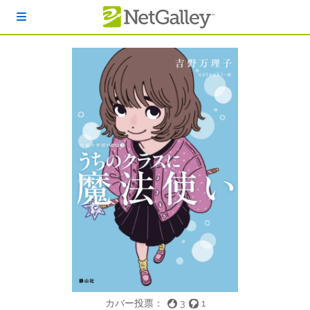
本文へスキップ
カバー投票：
3
1