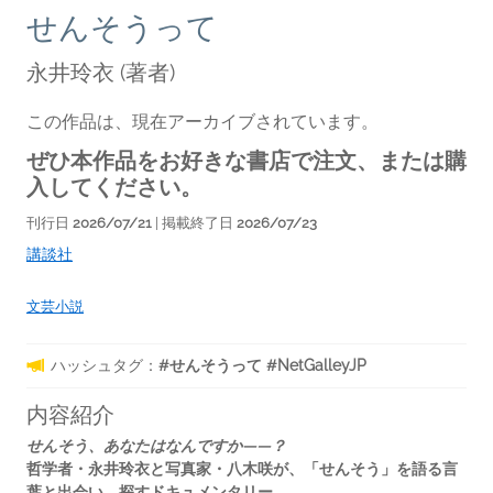
せんそうって
永井玲衣
(著者)
この作品は、現在アーカイブされています。
ぜひ本作品をお好きな書店で注文、または購
入してください。
刊行日
2026/07/21
| 掲載終了日
2026/07/23
講談社
文芸小説
ハッシュタグ：
#せんそうって #NetGalleyJP
内容紹介
せんそう、あなたはなんですか――？
哲学者・永井玲衣と写真家・八木咲が、「せんそう」を語る言
葉と出会い、探すドキュメンタリー。