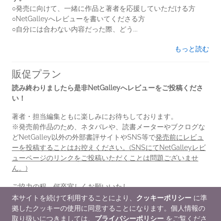
○発売に向けて、一緒に作品と著者を応援していただける方
○NetGalleyへレビューを書いてくださる方
○自分には合わない内容だった際、どう...
もっと読む
販促プラン
読み終わりましたら是非NetGalleyへレビューをご投稿くださ
い！
著者・担当編集ともに楽しみにお待ちしております。
※発売前作品のため、ネタバレや、読書メーターやブクログな
どNetGalley以外の外部書評サイトやSNS等で
発売前にレビュ
ーを投稿することはお控えください。(SNSにてNetGalleyレビ
ューページのリンクをご投稿いただくことは問題ございませ
ん。)
ご協力の程、何卒宜しくお願いいたし...
本サイトを続けて利用することにより、
クッキーポリシー
に準
もっと読む
拠したクッキーの使用に同意することになります。個人情報の
取り扱いにつきましては、
プライバシーポリシー
をご覧くださ