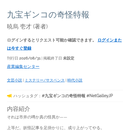
九宝ギンコの奇怪特報
暁烏 壱才
(著者)
ログインするとリクエスト可能か確認できます。
ログインまた
は今すぐ登録
刊行日
2026/08/31
| 掲載終了日
未設定
産業編集センター
文芸小説
|
ミステリー/サスペンス
|
時代小説
ハッシュタグ：
#九宝ギンコの奇怪特報 #NetGalleyJP
内容紹介
それは市井の噂か真の怪異か――
上等だ。妖怪記事を足掛かりに、成り上がってやる。