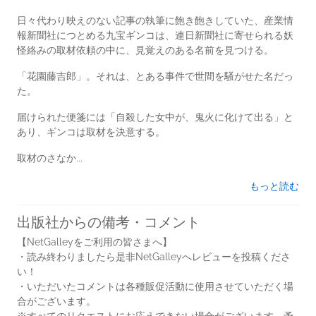
日々代わり映えのない記事の執筆に飽き飽きしていた、産業情
報新聞社につとめる九宝ギンコは、連日新聞社に寄せられる妖
怪絡みの取材依頼の中に、見覚えのある名前を見つける。
「花園藤吉郎」。それは、とある事件で世間を騒がせた名だっ
た。
届けられた便箋には「自殺した女中が、鬼火に化けて出る」と
あり、ギンコは取材を決意する。
取材のさなか...
もっと読む
出版社からの備考・コメント
【NetGalleyをご利用の皆さまへ】
・読み終わりましたら是非NetGalleyへレビューを投稿くださ
い！
・いただいたコメントは各種販促活動に使用させていただく場
合がございます。