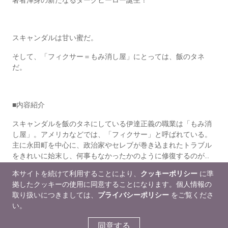
著者渾身の新たなるダークヒーロー誕生！
スキャンダルは甘い蜜だ。
そして、「フィクサー＝もみ消し屋」にとっては、飯のタネ
だ。
■内容紹介
スキャンダルを飯のタネにしている伊達正義の職業は「もみ消
し屋」。アメリカなどでは、「フィクサー」と呼ばれている。
主に永田町を中心に、政治家やセレブが巻き込まれたトラブル
をきれいに始末し、何事もなかったかのように修復するのが...
本サイトを続けて利用することにより、
クッキーポリシー
に準
もっと読む
拠したクッキーの使用に同意することになります。個人情報の
取り扱いにつきましては、
プライバシーポリシー
をご覧くださ
販促情報
い。
同意する