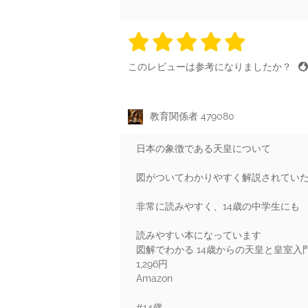
5 stars
5 stars
5 stars
5 stars
5 sta
このレビューは参考になりましたか？
教育関係者 479080
日本の象徴である天皇について
図がついてわかりやすく解説されてい
非常に読みやすく、14歳の中学生にも
読みやすい本になっています
図解でわかる 14歳からの天皇と皇室入
1,296円
Amazon
#14歳