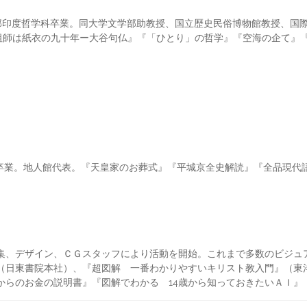
学部印度哲学科卒業。同大学文学部助教授、国立歴史民俗博物館教授、国
祖師は紙衣の九十年ー大谷句仏』『「ひとり」の哲学』『空海の企て』
科卒業。地人館代表。『天皇家のお葬式』『平城京全史解読』『全品現代
編集、デザイン、ＣＧスタッフにより活動を開始。これまで多数のビジ
』（日東書院本社）、『超図解 一番わかりやすいキリスト教入門』（東
歳からのお金の説明書』『図解でわかる 14歳から知っておきたいＡＩ