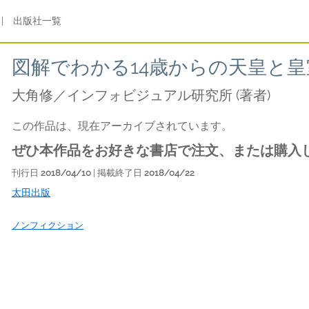
|
出版社一覧
図解でわかる14歳からの天皇と皇
大角修／インフォビジュアル研究所
(著者)
この作品は、現在アーカイブされています。
ぜひ本作品をお好きな書店で注文、または購入
刊行日
2018/04/10
| 掲載終了日
2018/04/22
太田出版
ノンフィクション