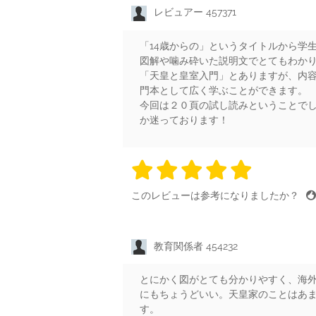
レビュアー 457371
「14歳からの」というタイトルから学
図解や噛み砕いた説明文でとてもわか
「天皇と皇室入門」とありますが、内
門本として広く学ぶことができます。
今回は２０頁の試し読みということでし
か迷っております！
5 stars
5 stars
5 stars
5 stars
5 sta
このレビューは参考になりましたか？
教育関係者 454232
とにかく図がとても分かりやすく、海
にもちょうどいい。天皇家のことはあ
す。