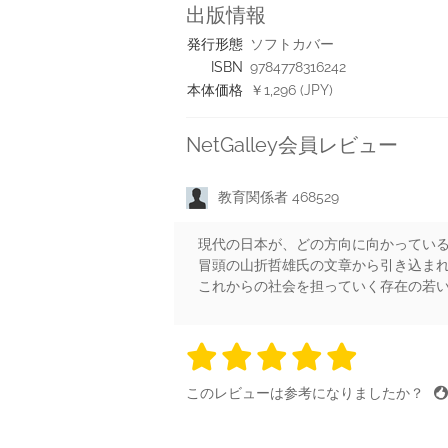
出版情報
発行形態
ソフトカバー
ISBN
9784778316242
本体価格
￥1,296 (JPY)
NetGalley会員レビュー
教育関係者 468529
現代の日本が、どの方向に向かってい
冒頭の山折哲雄氏の文章から引き込ま
これからの社会を担っていく存在の若
5 stars
5 stars
5 stars
5 stars
5 sta
このレビューは参考になりましたか？