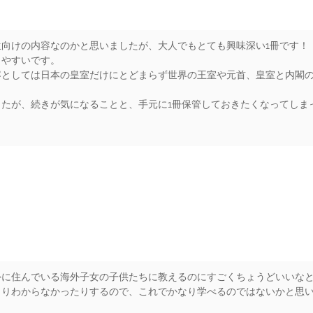
生向けの内容なのかと思いましたが、大人でもとても興味深い1冊です！
りやすいです。
容としては日本の皇室だけにとどまらず世界の王室や元首、皇室と内閣
たが、続きが気になることと、手元に1冊保管しておきたくなってしま
rs
外に住んでいる海外子女の子供たちに教えるのにすごくちょうどいいな
まりわからなかったりするので、これでかなり学べるのではないかと思