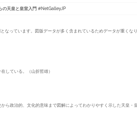
天皇と皇室入門 #NetGalleyJP
みの公開となっています。図版データが多く含まれているためデータが重く
介在している。（山折哲雄）
史から政治的、文化的意味まで図解によってわかりやすく示した天皇・