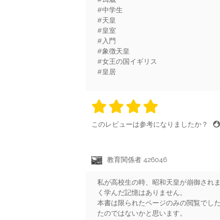
#中学生
#天皇
#皇室
#入門
#象徴天皇
#女王の国イギリス
#皇居
4 stars
4 stars
4 stars
4 stars
4 sta
このレビューは参考になりましたか？
教育関係者 426046
私が高校生の時、昭和天皇が崩御され
く学んだ記憶はありません。
本書は限られたページのみの閲覧でした
たのではないかと思います。