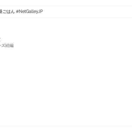
ん #NetGalleyJP
*
受賞
ーズ続編