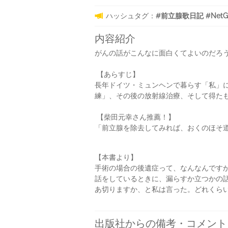
ハッシュタグ：
#前立腺歌日記 #NetGal
内容紹介
がんの話がこんなに面白くてよいのだろう
【あらすじ】
長年ドイツ・ミュンヘンで暮らす「私」
練」、その後の放射線治療、そして得たも
【柴田元幸さん推薦！】
「前立腺を除去してみれば、おくのほそ
【本書より】
手術の場合の後遺症って、なんなんですか
話をしているときに、漏らすか立つかの話
あ切りますか、と私は言った。どれくら
出版社からの備考・コメント