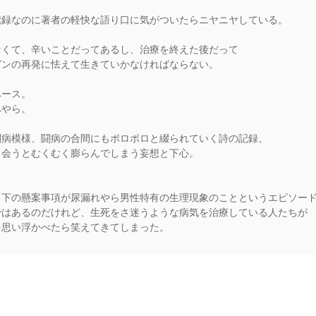
。
記録なのに著者の軽快な語り口に気がついたらニヤニヤしている。
なくて、辛いことだってあるし、治療を終えた後だって
ガンの再発に怯えて生きていかなければならない。
ペース。
へやら。
闘病模様、闘病の合間にもポロポロと綴られていく詩の記録、
出会うとむくむく膨らんでしまう妄想と下心。
目下の懸案事項が尿漏れやら男性特有の生理現象のことというエピソー
ではあるのだけれど、生死をさ迷うような病気を治療している人たちが
を思い浮かべたら笑えてきてしまった。
rs