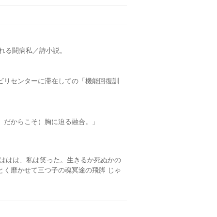
ふれる闘病私／詩小説。
ビリセンターに滞在しての「機能回復訓
、だからこそ）胸に迫る融合。」
はははは、私は笑った。生きるか死ぬかの
とく靡かせて三つ子の魂冥途の飛脚 じゃ