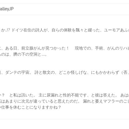
leyJP
か…!? ドイツ在住の詩人が、自らの体験を飄々と綴った、ユーモアあ
に、ある日、前立腺がんが見つかった！ 現地での、手術、がんのリハ
のは、臍の下の空洞と……。
道、ダンテの宇宙。 詩と散文の、どこか怪しげな、にもかかわらず（否
？ と私は訊いた。 主に尿漏れと性的不能です、と彼は答えた。 あ
はあまりに次元が違っていると思えたのだ。 漏れと萎えマフラーのご
い仕事を休むことになりますかね？