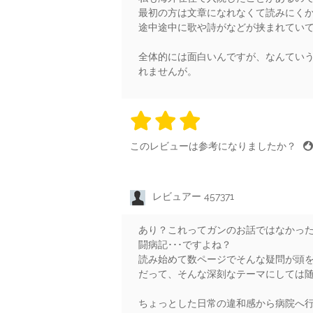
最初の方は文章になれなくて読みにく
途中途中に歌や詩がなどが挟まれてい
全体的には面白いんですが、なんてい
れませんが。
3 stars
3 stars
3 stars
3 stars
3 sta
このレビューは参考になりましたか？
レビュアー 457371
あり？これってガンのお話ではなかっ
闘病記･･･ですよね？
読み始めて数ページでそんな疑問が頭
だって、そんな深刻なテーマにしては
ちょっとした日常の違和感から病院へ