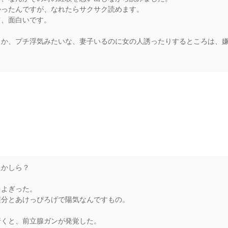
かったんですが、なれたらサクサク読めます。
て、面白いです。
うか、プチ浮気みたいな、妻子いるのに女の人誘ったりするところは、
rs
たかしら？
をよぎった。
随分とあけっぴろげで陽気なんですもの。
行くと、前立腺ガンが発覚した。