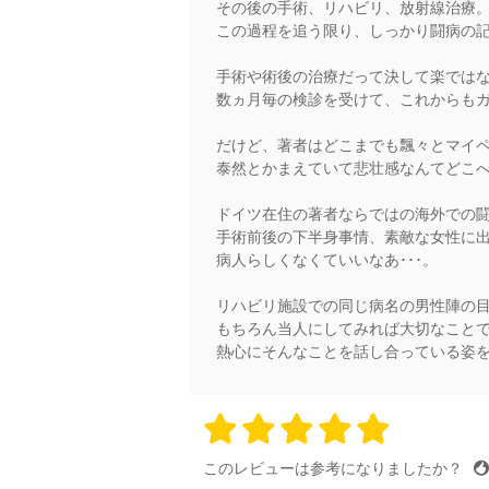
その後の手術、リハビリ、放射線治療
この過程を追う限り、しっかり闘病の
手術や術後の治療だって決して楽では
数ヵ月毎の検診を受けて、これからも
だけど、著者はどこまでも飄々とマイ
泰然とかまえていて悲壮感なんてどこ
ドイツ在住の著者ならではの海外での
手術前後の下半身事情、素敵な女性に
病人らしくなくていいなあ･･･。
リハビリ施設での同じ病名の男性陣の
もちろん当人にしてみれば大切なこと
熱心にそんなことを話し合っている姿
5 stars
5 stars
5 stars
5 stars
5 sta
このレビューは参考になりましたか？