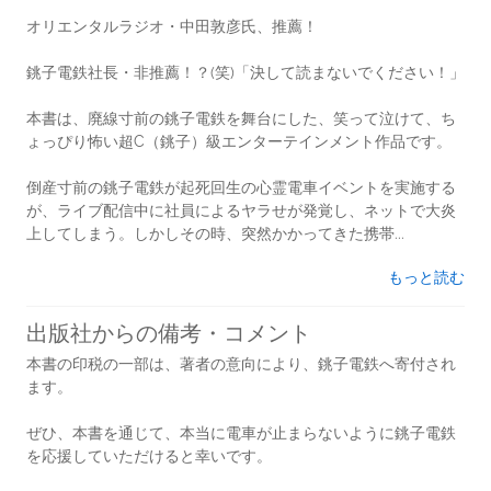
オリエンタルラジオ・中田敦彦氏、推薦！
銚子電鉄社長・非推薦！？(笑)「決して読まないでください！」
本書は、廃線寸前の銚子電鉄を舞台にした、笑って泣けて、ち
ょっぴり怖い超C（銚子）級エンターテインメント作品です。
倒産寸前の銚子電鉄が起死回生の心霊電車イベントを実施する
が、ライブ配信中に社員によるヤラせが発覚し、ネットで大炎
上してしまう。しかしその時、突然かかってきた携帯...
もっと読む
出版社からの備考・コメント
本書の印税の一部は、著者の意向により、銚子電鉄へ寄付され
ます。
ぜひ、本書を通じて、本当に電車が止まらないように銚子電鉄
を応援していただけると幸いです。