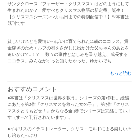
サンタクロース（ファーザー・クリスマス）はどのようにして
生まれたのか？ 愛すべきクリスマス物語の新定番、誕生！
【クリスマスシーズン12月25日までの特別配信中！】※本書は
既刊です
貧しいけれども愛情いっぱいに育てられた11歳のニコラス。賞
金稼ぎのためエルフの村をさがしに出かけた父ちゃんのあとを
追いかけて…！？ 数々の事件と悲しみを乗り越え、成長する
ニコラス。みんながずっと知りたかった、ゆかいでち...
もっと読む
おすすめコメント
●本書は「クリスマスは世界を救う」シリーズの第1作目。続編
にあたる第2作『クリスマスを救った女の子』、第3作『クリス
マスをとりもどせ！』からなる全3巻でシリーズは完結していま
す（すべて刊行されています）。
●イギリスのイラストレーター、クリス・モルドによる楽しい挿
し絵もたっぷり！