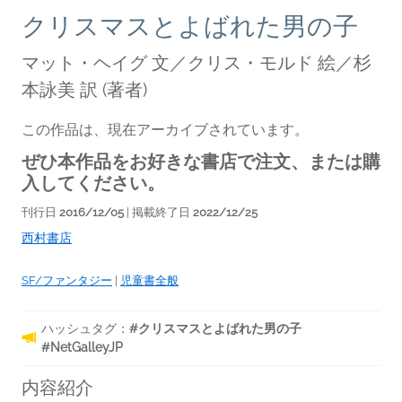
クリスマスとよばれた男の子
マット・ヘイグ 文／クリス・モルド 絵／杉
本詠美 訳
(著者)
この作品は、現在アーカイブされています。
ぜひ本作品をお好きな書店で注文、または購
入してください。
刊行日
2016/12/05
| 掲載終了日
2022/12/25
西村書店
SF/ファンタジー
|
児童書全般
ハッシュタグ：
#クリスマスとよばれた男の子
#NetGalleyJP
内容紹介