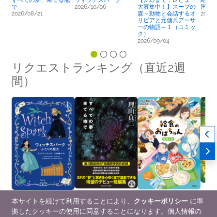
すべての夢、果てる地
ウィッチスパーク
【7/27まで：レビュー
給食
で
2026/10/06
大募集中！】スープの
国の
2026/08/21
森～動物と会話するオ
2026/
リビアと元傭兵アーサ
ーの物語～１（コミッ
ク）
2026/09/04
リクエストランキング（直近2週
間）
本サイトを続けて利用することにより、
クッキーポリシー
に準
ウィッチスパーク
すべての夢、果てる地
給食のおばちゃん 異
【7/
拠したクッキーの使用に同意することになります。個人情報の
2026/10/06
で
国の友
大募