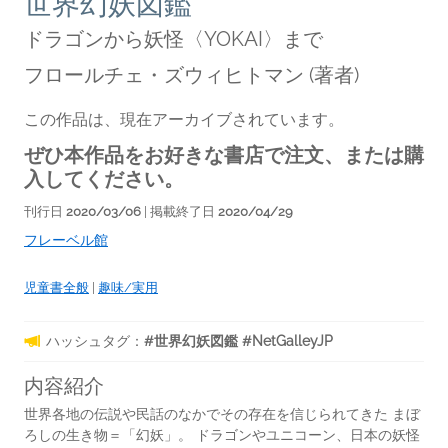
世界幻妖図鑑
ドラゴンから妖怪〈YOKAI〉まで
フロールチェ・ズウィヒトマン
(著者)
この作品は、現在アーカイブされています。
ぜひ本作品をお好きな書店で注文、または購
入してください。
刊行日
2020/03/06
| 掲載終了日
2020/04/29
フレーベル館
児童書全般
|
趣味/実用
ハッシュタグ：
#世界幻妖図鑑 #NetGalleyJP
内容紹介
世界各地の伝説や民話のなかでその存在を信じられてきた まぼ
ろしの生き物＝「幻妖」。 ドラゴンやユニコーン、日本の妖怪