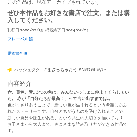
この作品は、現在アーカイブされています。
ぜひ本作品をお好きな書店で注文、または購
入してください。
刊行日
2020/02/13
| 掲載終了日
2024/02/04
フレーベル館
児童書全般
ハッシュタグ：
#まざっちゃおう #NetGalleyJP
内容紹介
赤、黄色、青…
３つの色は、みんないっしょに仲よくくらしてい
た。
赤が「自分たちが最高！」って言い出すまでは…。
色がまざりあうことで、新しい色が生まれるという希望にあふ
れたストーリーです。自分とちがうものを受け入れることで、
新しい発見や誕生がある、という共生の大切さを描いており、
お子さまから大人まで、さまざまな読み取り方ができる作品で
す。