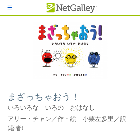
本文へスキップ
まざっちゃおう！
いろいろな いろの おはなし
アリー・チャン／作・絵 小栗左多里／訳
(著者)