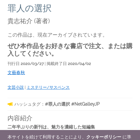
罪人の選択
貴志祐介
(著者)
この作品は、現在アーカイブされています。
ぜひ本作品をお好きな書店で注文、または購
入してください。
刊行日
2020/03/27
| 掲載終了日
2020/04/02
文藝春秋
文芸小説
|
ミステリー/サスペンス
ハッシュタグ：
#罪人の選択 #NetGalleyJP
内容紹介
二年半ぶりの新刊は、魅力を濃縮した短編集
本サイトを続けて利用することにより、
クッキーポリシー
に準
本格的デビュー前の〝幻の短編〟に加え『新世界より』刊行直