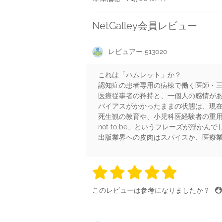
NetGalley会員レビュー
レビュアー 513020
これは「ハムレット」か？
認知症の患者専用の病棟で働く医師・
医療従事者の矜持と、一個人の感情が
バイアスがかかったままの状態は、現在
死生観の教育や、小児科医経験者の重用な
not to be」というフレーズが浮かん
出版業界への皮肉はスパイスか、医療
5 stars
5 stars
5 stars
5 stars
5 sta
このレビューは参考になりましたか？