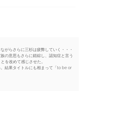
けながらさらに三杉は疲弊していく・・・
家族の意思もさらに錯綜し、認知症と言う
ことを改めて感じさせた。
タイトルにも相まって「to be or