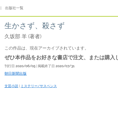
|
出版社一覧
生かさず、殺さず
久坂部 羊
(著者)
この作品は、現在アーカイブされています。
ぜひ本作品をお好きな書店で注文、または購入
刊行日
2020/06/05
| 掲載終了日
2020/07/31
朝日新聞出版
文芸小説
|
ミステリー/サスペンス