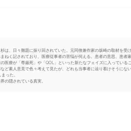
三杉は、日々難題に振り回されていた。元同僚兼作家の坂崎の取材を受
あまねく記されており、医療従事者の苦悩が伺える。患者の意思、患者
の医療が「尊厳死」や「QOL」といった新たなフェイズに入っている
ど素人意見で色々考えて見たが、どれも当事者に辿り着けそうにない。結果
でしまった。
業界の隠されている真実。
rs