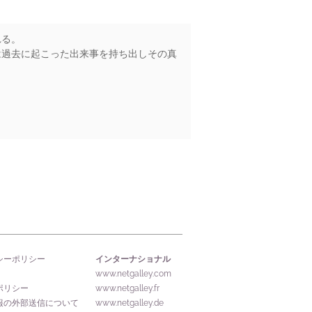
れる。
は過去に起こった出来事を持ち出しその真
インターナショナル
シーポリシー
www.netgalley.com
ポリシー
www.netgalley.fr
報の外部送信について
www.netgalley.de