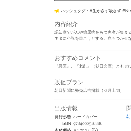
ハッシュタグ：
#生かさず殺さず #NetG
内容紹介
認知症でがんや糖尿病をもつ患者が集ま
ネタに小説を書こうとする。息もつかせ
おすすめコメント
『悪医』、『老乱』（朝日文庫）ともぜ
販促プラン
朝日新聞に発売広告掲載（６月上旬）
出版情報
朝
発行形態
ハードカバー
ISBN
9784022516886
本体価格
￥1,700 (JPY)