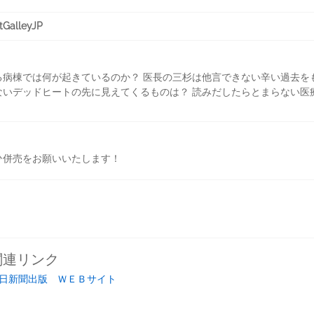
alleyJP
る病棟では何が起きているのか？ 医長の三杉は他言できない辛い過去を
ないデッドヒートの先に見えてくるものは？ 読みだしたらとまらない医
ひ併売をお願いいたします！
関連リンク
日新聞出版 ＷＥＢサイト