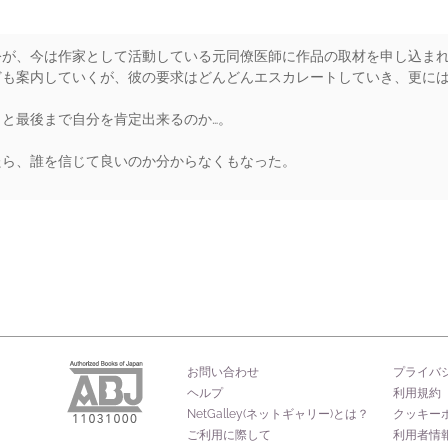
公が、今は作家として活動している元同僚医師に作品の取材を申し込ま
ども案内していくが、彼の要求はどんどんエスカレートしていき、更に
と最後まで自分を肯定出来るのか…。
たら、誰を信じて良いのか分からなくもなった。
rs
お問い合わせ
プライバ
ヘルプ
利用規約
NetGalley(ネットギャリー)とは？
クッキー
ご利用に際して
利用者情