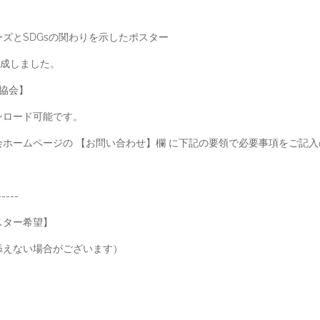
ズとSDGsの関わりを示したポスター
作成しました。
進協会】
ンロード可能です。
ホームページの 【お問い合わせ】欄 に下記の要領で必要事項をご記
-----
スター希望】
添えない場合がございます）