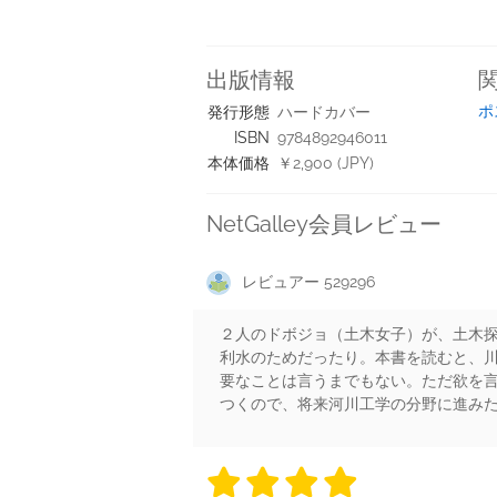
出版情報
ポ
発行形態
ハードカバー
ISBN
9784892946011
本体価格
￥2,900 (JPY)
NetGalley会員レビュー
レビュアー 529296
２人のドボジョ（土木女子）が、土木
利水のためだったり。本書を読むと、
要なことは言うまでもない。ただ欲を
つくので、将来河川工学の分野に進み
4 stars
4 stars
4 stars
4 stars
4 sta