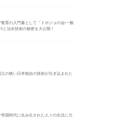
教育の入門書として「ドボジョの会(一般
川と治水技術の秘密を大公開！
国土の狭い日本独自の技術が注ぎ込まれた
マ帝国時代に生み出された人々の生活に欠