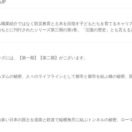
yJP
る職業紹介ではなく防災教育と土木を目指す子どもたちを育てるキャリア
のもとに刊行されたシリーズ第三期の第1巻。「氾濫の歴史」とも言える
ーズには、【第一期】【第二期】がございます。
るダムの秘密、人々のライフラインとして都市と都市を結ぶ橋の秘密、
の多い日本の国土を道路と鉄道で縦横無尽に結ぶトンネルの秘密、ロー