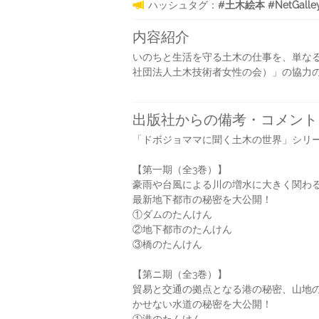
ハッシュタグ：
#土木絵本 #NetGalle
内容紹介
いのちと生活を守る土木の仕事を、単な
社団法人土木技術者女性の会）」の協力
出版社からの備考・コメント
「ドボジョママに聞く土木の世界」シリ
【第一期（全3巻）】
豪雨や台風による川の増水に大きく関わ
最新地下都市の秘密を大公開！
①ダムのたんけん
②地下都市のたんけん
③橋のたんけん
【第ニ期（全3巻）】
貿易と交通の拠点となる港の秘密、山地
かせない水道の秘密を大公開！