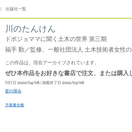
|
出版社一覧
川のたんけん
ドボジョママに聞く土木の世界 第三期
福手 勤／監修、一般社団法人 土木技術者女性
この作品は、現在アーカイブされています。
ぜひ本作品をお好きな書店で注文、または購入
刊行日
2020/04/08
| 掲載終了日
2022/03/08
星の環会
児童書全般