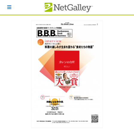
本文へスキップ