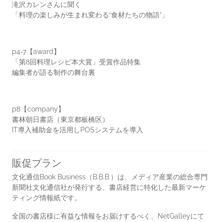
滝沢カレンさんに聞く
「料理の楽しみが生まれ変わる“食材たちの物語”」
p4-7【award】
「第8回料理レシピ本大賞」受賞作品特集
編集者が語る制作の舞台裏
p8【company】
書林朝日書店（東京都板橋区）
IT導入補助金を活用しPOSシステムを導入
販促プラン
文化通信Book Business（B.B.B.）は、メディア産業の総合専門
新聞社文化通信社が発行する、書店経営に特化した最新マーケ
ティング情報紙です。
全国の書店様に有益な情報をお届けするべく、NetGalleyにて