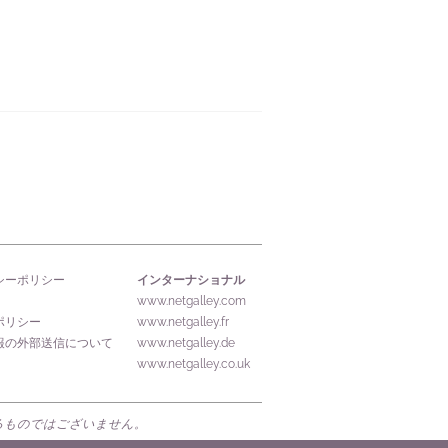
インターナショナル
シーポリシー
www.netgalley.com
ポリシー
www.netgalley.fr
報の外部送信について
www.netgalley.de
www.netgalley.co.uk
するものではございません。