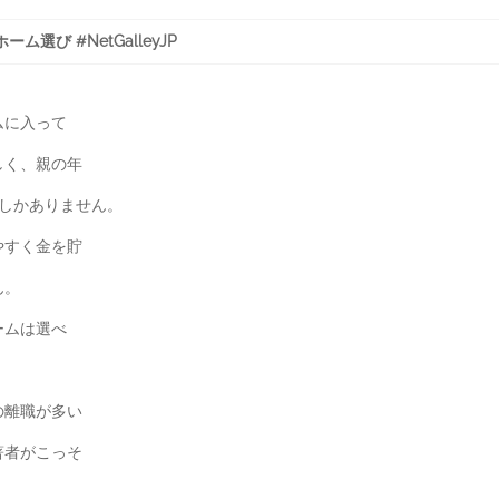
選び #NetGalleyJP
ムに入って
しく、親の年
すしかありません。
やすく金を貯
ん。
ームは選べ
の離職が多い
著者がこっそ