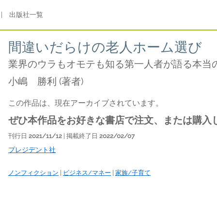
|
出版社一覧
間違いだらけの老人ホーム選び
業界のウラもオモテも知る第一人者が語る本当の
小嶋 勝利
(著者)
この作品は、現在アーカイブされています。
ぜひ本作品をお好きな書店で注文、または購入
刊行日
2021/11/12
| 掲載終了日
2022/02/07
プレジデント社
ノンフィクション
|
ビジネス/マネー
|
家族/子育て