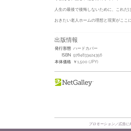
人生の最後で後悔しないために、これだ
おきたい老人ホームの理想と現実がここに
出版情報
発行形態
ハードカバー
ISBN
9784833424356
本体価格
￥1,500 (JPY)
プロモーション／広告に掲