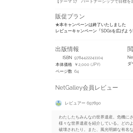
【テーマ 17 パートナーシップで目標を
販促プラン
★本キャンペーンは終了いたしました
レビューキャンペーン「SDGsを広げよう!
出版情報
Ne
ISBN
9784422241104
ダ
本体価格
￥2,000 (JPY)
ページ数
64
NetGalley会員レビュー
レビュアー 697890
わたしたちみんなの世界遺産。危機に
様々な世界遺産を紹介している。どの
破壊されたり。また、風光明媚な有名