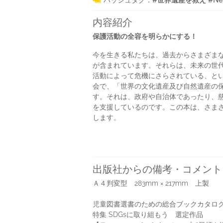
ハッシュタグ：
#世界遺産を救え #NetG
内容紹介
保護活動の全容を明らかにする！
今を生きる私たちは、過去からさまざま
が含まれています。それらは、未来の世代
活動によって危機にさらされている、とい
会で、「世界の文化遺産及び自然遺産の
す。それは、政府や自治体であったり、
を支援しているのです。この本は、さま
します。
出版社からの備考・コメント
Ａ４判変型 283mm × 217mm 上製
児童図書選書のための総合ブックカタログ 
特集 SDGsに取り組もう 選定作品