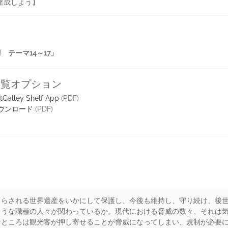
達成しよう】
 テーマ14～17」
閲覧オプション
tGalley Shelf App
(PDF)
ウンロード
(PDF)
さらされる世界遺産をいかにして保護し、今後も維持し、守り続け、後
ような職種の人々が関わっているか。現代における脅威の数々、それは
なところは観光客が押し寄せることが脅威になってしまい、規制が必要