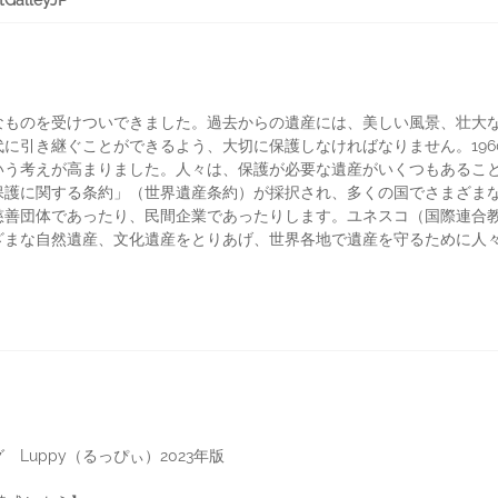
alleyJP
なものを受けついできました。過去からの遺産には、美しい風景、壮大
に引き継ぐことができるよう、大切に保護しなければなりません。196
う考えが高まりました。人々は、保護が必要な遺産がいくつもあることに
保護に関する条約」（世界遺産条約）が採択され、多くの国でさまざま
慈善団体であったり、民間企業であったりします。ユネスコ（国際連合
ざまな自然遺産、文化遺産をとりあげ、世界各地で遺産を守るために人
Luppy（るっぴぃ）2023年版