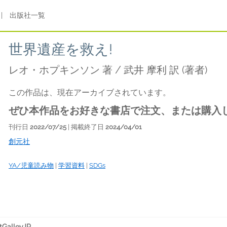
|
出版社一覧
世界遺産を救え!
レオ・ホプキンソン 著 / 武井 摩利 訳
(著者)
この作品は、現在アーカイブされています。
ぜひ本作品をお好きな書店で注文、または購入
刊行日
2022/07/25
| 掲載終了日
2024/04/01
創元社
YA/児童読み物
|
学習資料
|
SDGs