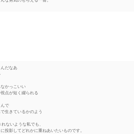
そんな勇気のもらえる一冊。
rs
るんだなあ
い
んなかっこいい
や視点が短く綴られる
じんで
んで生きているかのよう
きれないような私でも、
常に投影してどれかに重ねあいたいものです。