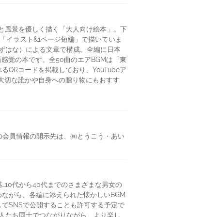
と風景を優しく描く「大人向け絵本」。下
「イラスト&1ページ短編」で描いていま
みずはな）による文章で構成。全編に日本
新感覚の本です。全50曲のエアBGMは「東
るQRコードを掲載しており、YouTubeア
大切な誰かや自身への贈り物にもおすす
際の会員情報の開示先は、㈱とうこう・あい
10代から40代までのさまざまな男女の
ながら、各編に添えられた懐かしいBGM
てSNSで公開することも許可する予定で
だ人たち同士でつながりながら、より楽し