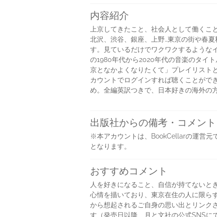
内容紹介
上京してきたこと、社会人として働くこ
北沢、渋谷、銀座、上野…東京の街や春夏
す。見ているだけでワクワクするようなイ
の1980年代から2020年代の音楽のタ
京となかよくなりたくて」プレイリストとして
カウントでログインすれば聴くことがで
め。全編英訳つきで、日本好きの海外の
出版社からの備考・コメント
※本アカウントは、BookCellarの
となります。
おすすめコメント
人を好きになること、自信が持てないとき
心情を描いており、東京在住の人に限ら
から想起されるご自身の思い出とリンク
す（発売日以降、月と文社の公式SNSに