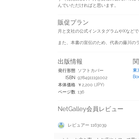
んでいただければと思います。
販促プラン
月と文社の公式インスタグラムやXなどで
また、本書の宣伝のため、代表の藤川のラ
出版情報
関
東
発行形態
ソフトカバー
B
ISBN
9784911191002
本体価格
￥2,200 (JPY)
ページ数
136
NetGalley会員レビュー
レビュアー 1163039