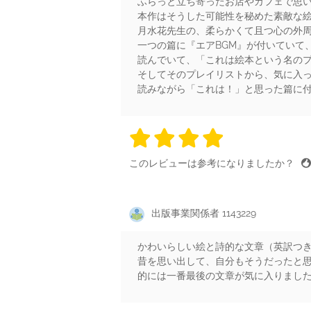
ふらっと立ち寄ったお店やカフェで思
本作はそうした可能性を秘めた素敵な
月水花先生の、柔らかくて且つ心の外周
一つの篇に『エアBGM』が付いていて
読んでいて、「これは絵本という名の
そしてそのプレイリストから、気に入
読みながら「これは！」と思った篇に
4 stars
4 stars
4 stars
4 stars
4 sta
このレビューは参考になりましたか？
出版事業関係者 1143229
かわいらしい絵と詩的な文章（英訳つき
昔を思い出して、自分もそうだったと
的には一番最後の文章が気に入りまし