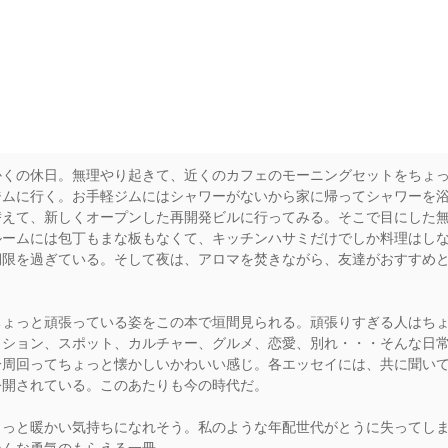
rs
かくの休日。無理やり起きて、近くのカフェのモーニングセットをちょ
ムに行く。お手軽ジムにはシャワーがないから家に帰ってシャワーを浴び
替えて、新しくオープンした再開発ビルに行ってみる。そこで目にした
ルームには包丁もまな板もなくて、キッチンハサミだけでしか料理はし
期限を過ぎている。そして夜は、アロマを焚きながら、友達がおすすめ
ちょっと頑張っている姿をこの本で垣間見られる。頑張りすぎる人はち
ッション、スポット、カルチャー、グルメ、恋愛、別れ・・・そんな日
周回ってちょっと懐かしいかわいい感じ。各エッセイには、共に聞いて
ストが公開されている。このあたりも今の時代だ。
ょっと暖かい気持ちになれそう。私のような年配世代がとうに失ってし