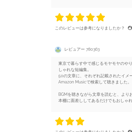
5 stars
5 stars
5 stars
5 stars
5 sta
このレビューは参考になりましたか？
レビュアー 780363
東京で暮らす中で感じるモヤモヤのやり
しゃれな短編集。
50の文章に、それぞれ記載されたイメー
Amazon Musicで検索して聴きました
BGMを聴きながら文章を読むと、より
本棚に面差ししてあるだけでもおしゃ
3 stars
3 stars
3 stars
3 stars
3 sta
このレビューは参考になりましたか？