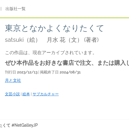
|
出版社一覧
東京となかよくなりたくて
satsuki（絵） 月水 花（文）
(著者)
この作品は、現在アーカイブされています。
ぜひ本作品をお好きな書店で注文、または購入
刊行日
2023/12/13
| 掲載終了日
2024/08/31
月と文社
文芸小説
|
絵本
|
サブカルチャー
 #NetGalleyJP