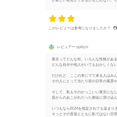
か新しい発見ができるかもしれない。
3 stars
3 stars
3 stars
3 stars
3 sta
このレビューは参考になりましたか？
レビュアー 998972
東京ってどんな街、いろんな性格があ
どんな自分や他人がいてもおかしくな
だけれど、ここの本にでて来る人はみ
その人にとって当たり前の日常の風景
そして、私もそのかっこいい東京にな
昔からのあこがれだった都会に溶け込
いつもならBGMを指定されても染まり
そっとその音楽とともに私ではない日