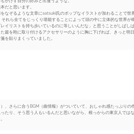
いもかけず自分の好みと出逢うような。
絵本だと思います。
をなぞるような文章にsatsuki氏のポップなイラストが加わることで
、それら全てをじっくり堪能することによって頭の中に立体的な世界が
プレイリストを持ち歩いているのに等しいんだな」と思うことがしばし
った篇を鞄に取り付けるアクセサリーのように胸に下げれば、きっと明
付箋を貼りまくっていました。
rs
）、さらに合うBGM（曲情報）がついていて、おしゃれ感たっぷりの
思ったり、そう思う人もいるんだと思いながら、根っからの東京人では
た。