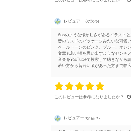
レビュアー 876034
60sのような懐かしさがあるイラスト
昔のミスドのパッケージみたいな可愛
ペールトーンのピンク、ブルー、オレ
文章も若い頃を思い出すようなセンチ
音楽をYouTubeで検索して聴きなが
若い方から昔若い頃があった方まで幅
5 stars
5 stars
5 stars
5 stars
5 sta
このレビューは参考になりましたか？
レビュアー 1315507