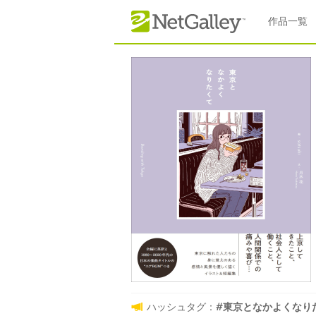
本文へスキップ
作品一覧
ハッシュタグ：
#東京となかよくなりたくて