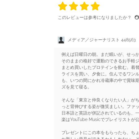
4 stars
4 stars
4 stars
4 stars
4 sta
このレビューは参考になりましたか？
メディア／ジャーナリスト 448563
例えば日曜日の朝。まだ眠いが、せっ
そのままの格好で運動のできるお手軽ジ
まとめ買いしたプロテインを飲む。着
ライスを買い、夕食に。住んでるワン
も、いつの間にかれ冷蔵庫の中で賞味
ズを見て寝る。
そんな「東京と仲良くなりたい人」が
っと背伸びする姿が微笑ましい。ファ
日本語と英語が併記されているのも、一
楽はYouTube Musicでプレイリ
プレゼントにこの本をもらったら、ち