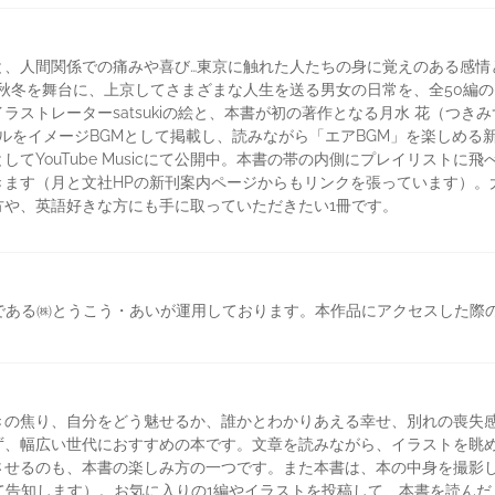
と、人間関係での痛みや喜び…東京に触れた人たちの身に覚えのある感情
秋冬を舞台に、上京してさまざまな人生を送る男女の日常を、全50編の
ラストレーターsatsukiの絵と、本書が初の著作となる月水 花（つき
イトルをイメージBGMとして掲載し、読みながら「エアBGM」を楽しめる
YouTube Musicにて公開中。本書の帯の内側にプレイリストに飛べ
きます（月と文社HPの新刊案内ページからもリンクを張っています）。
方や、英語好きな方にも手に取っていただきたい1冊です。
運営元である㈱とうこう・あいが運用しております。本作品にアクセスした
の焦り、自分をどう魅せるか、誰かとわかりあえる幸せ、別れの喪失感…
ず、幅広い世代におすすめの本です。文章を読みながら、イラストを眺め
させるのも、本書の楽しみ方の一つです。また本書は、本の中身を撮影し
て告知します）。お気に入りの1編やイラストを投稿して、本書を読ん