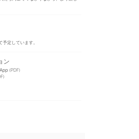
て予定しています。
ョン
 App
(PDF)
F)