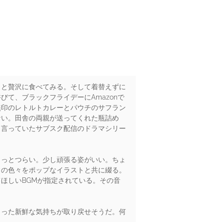
っと贅沢に食べてみる。そして着替えずに
て、ブラックフライデーにAmazonで
無印のレトルトカレーとパウチのサフラン
ない。田舎の両親が送ってくれた瓶詰め
と言っていたサブスク配信のドラマシリー
ょっとつらい。少し頑張る姿がいい。ちょ
常の色々をポップなイラストと共に綴る。
ほしいBGMが指定されている。その音
まった新鮮な気持ちが取り戻せそうだ。何