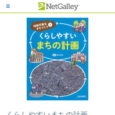
本文へスキップ
くらしやすいまちの計画