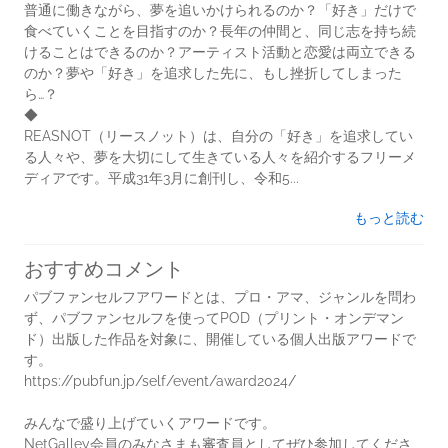
普通に働きながら、夢を追いかけられるのか？「好き」だけで
食べていくことを目指すのか？長年の仲間と、同じ志を持ち続
けることはできるのか？アーティスト活動と恋愛は両立できる
のか？夢や「好き」を追求した先に、もし挫折してしまった
ら…？
◆
REASNOT（リースノット）は、自分の「好き」を追求してい
る人々や、夢を大切にして生きている人々を紹介するフリーメ
ディアです。平成31年3月に創刊し、令和5...
もっと読む
おすすめコメント
パブファンセルフアワードとは、プロ・アマ、ジャンルを問わ
ず、パブファンセルフを使ってPOD（プリント・オンデマン
ド）出版した作品を対象に、開催している個人出版アワードで
す。
https://pubfun.jp/self/event/award2024/
みんなで盛り上げていくアワードです。
NetGalley会員のみなさまも審査員としてぜひ参加してくださ