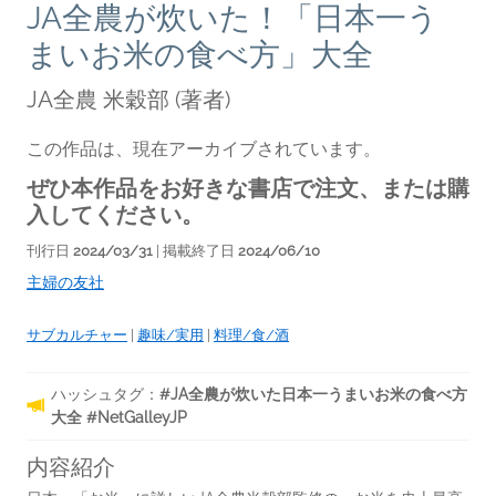
JA全農が炊いた！「日本一う
まいお米の食べ方」大全
JA全農 米穀部
(著者)
この作品は、現在アーカイブされています。
ぜひ本作品をお好きな書店で注文、または購
入してください。
刊行日
2024/03/31
| 掲載終了日
2024/06/10
主婦の友社
サブカルチャー
|
趣味/実用
|
料理/食/酒
ハッシュタグ：
#JA全農が炊いた日本一うまいお米の食べ方
大全 #NetGalleyJP
内容紹介