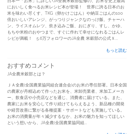
日本一「お米」に詳しいJA全農米穀部監修の、お米を史上最高
においしく食べるお米レシピ本が登場！ 世界に誇る日本のお
米を味わい尽くす、TKG（卵かけごはん）や納豆ごはんの100
倍おいしいアレンジ、がっつりジャンクなのっけ飯、チャーハ
ン、ライスオムレツ、炊き込みご飯、おにぎり、すし、かゆ、
もちや米粉のおやつまで、すぐに作れて幸せになれるごはんレ
シピが満載！ 5.6万フォロワーのJA全農 米穀部の公式Ｘ...
もっと読む
おすすめコメント
JA全農米穀部とは？
ＪＡ全農(全国農業協同組合連合会)のお米の専任部署。日本全国
の農家が丹精込めて作ったお米を、米卸売業者、米加工メーカ
ー、飲食店や小売店などを通じ、消費者に届けている。また、
農家にお米を安心して作り続けてもらえるよう、新品種の開発
や経営改善に繋がる各種提案・サポートなども実施している。
お米の消費量が年々減少するなか、お米の魅力を知ってほしい
という想いから、JA全農(全国農業協同組...